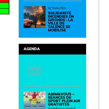
de 14h à 19h Des
idées, des solutions et
des rencontres pour
ACTUALITÉS
passer à l'action !
Cette journée réunit
SOLIDARITÉ
de nombreux
INCENDIES EN
partenaires autour
GIRONDE : LA
d'initiatives concrètes
VILLE DE
pour un territoire plus
TALENCE SE
durable et solidaire.
MOBILISE
AGENDA
ANIM&VOUS –
SÉANCES DE
SPORT PLEIN AIR
GRATUITES
Anim&vous revient