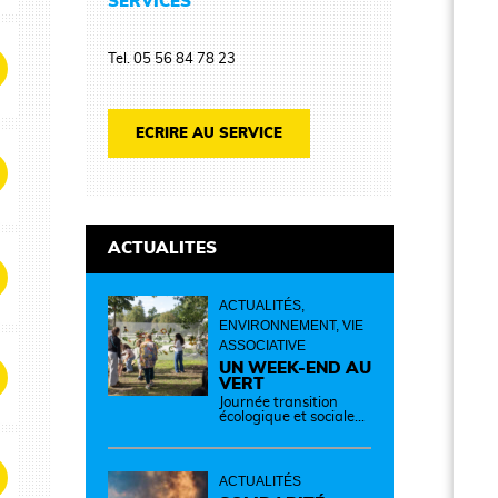
SERVICES
Tel. 05 56 84 78 23
ECRIRE AU SERVICE
ACTUALITES
ACTUALITÉS,
ENVIRONNEMENT, VIE
ASSOCIATIVE
UN WEEK-END AU
VERT
Journée transition
écologique et sociale
Samedi 12 septembre
de 14h à 19h Des
idées, des solutions et
des rencontres pour
ACTUALITÉS
passer à l'action !