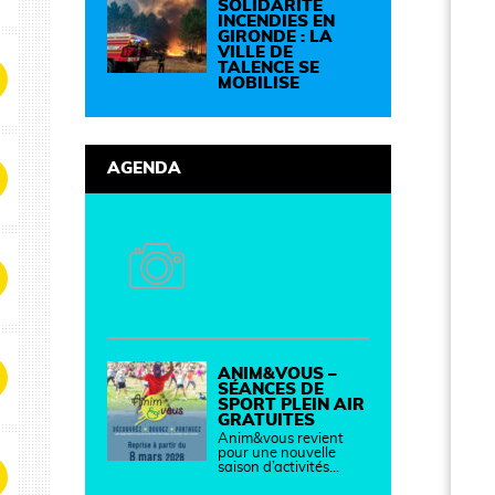
Cette journée réunit
SOLIDARITÉ
de nombreux
INCENDIES EN
partenaires autour
GIRONDE : LA
d'initiatives concrètes
VILLE DE
pour un territoire plus
TALENCE SE
durable et solidaire.
MOBILISE
AGENDA
ANIM&VOUS –
SÉANCES DE
SPORT PLEIN AIR
GRATUITES
Anim&vous revient
pour une nouvelle
saison d’activités…