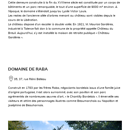
Cette demeure construite à la fin du XVIIIeme siècle est constituée par un corps de
bâtiments et un parc remarquable, le tout d’une superficie de 9000 m² environ. A
l’époque, le domaine s’étendait jusqu’au Lycée Victor Louis.
Les restes de l’ancienne allée d’arbres menant au château sont visibles depuis le
cours de la Libération.
Le château dispose d’un escalier à double volée. En 1921, M. Maurice Gardères,
industriel à Talence fait don à la commune de la propriété appelée Château du
Breuil. Aujourd’hui, s’y est installée la maison de retraite publique « Château
Gardères ».
DOMAINE DE RABA
35, 37, rue Rémi Belleau
Construit en 1783 par les frères Raba, négociants bordelais issus d’une famille juive
d’origine portugaise, il est alors surnommé, avec son pavillon et son parc
agrémentés de nombreuses œuvres d’art, « le Chantilly Bordelais ». Il émerveille ses
visiteurs et attire des personnages illustres comme Beaumarchais ou Napoléon et
Joséphine de Beauharnais.