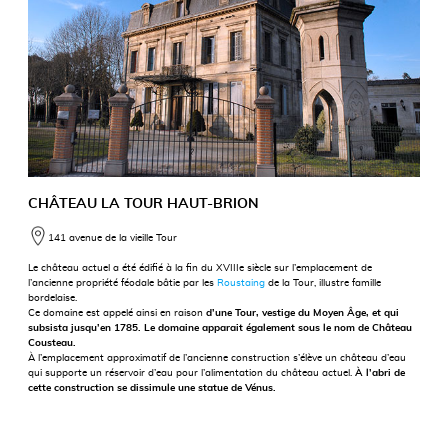
CHÂTEAU LA TOUR HAUT-BRION
141 avenue de la vieille Tour
Le château actuel a été édifié à la fin du XVIIIe siècle sur l’emplacement de
l’ancienne propriété féodale bâtie par les
Roustaing
de la Tour, illustre famille
bordelaise.
Ce domaine est appelé ainsi en raison
d’une Tour, vestige du Moyen Âge, et qui
subsista jusqu’en 1785. Le domaine apparait également sous le nom de Château
Cousteau.
À l’emplacement approximatif de l’ancienne construction s’élève un château d’eau
qui supporte un réservoir d’eau pour l’alimentation du château actuel.
À l’abri de
cette construction se dissimule une statue de Vénus.