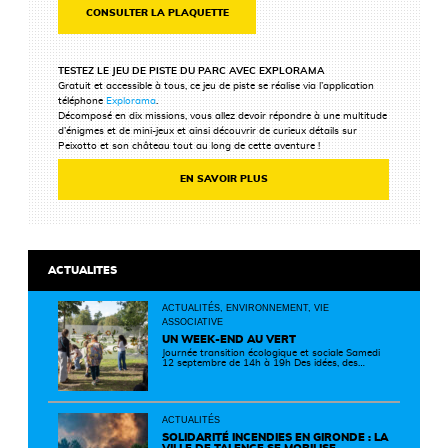
CONSULTER LA PLAQUETTE
TESTEZ LE JEU DE PISTE DU PARC AVEC EXPLORAMA
Gratuit et accessible à tous, ce jeu de piste se réalise via l’application
téléphone
Explorama
.
Décomposé en dix missions, vous allez devoir répondre à une multitude
d’énigmes et de mini-jeux et ainsi découvrir de curieux détails sur
Peixotto et son château tout au long de cette aventure !
EN SAVOIR PLUS
ACTUALITES
ACTUALITÉS, ENVIRONNEMENT, VIE
ASSOCIATIVE
UN WEEK-END AU VERT
Journée transition écologique et sociale Samedi
12 septembre de 14h à 19h Des idées, des
solutions et des rencontres pour passer à
l'action ! Cette journée réunit de nombreux
partenaires autour d'initiatives concrètes pour
un territoire plus durable et solidaire.
ACTUALITÉS
SOLIDARITÉ INCENDIES EN GIRONDE : LA