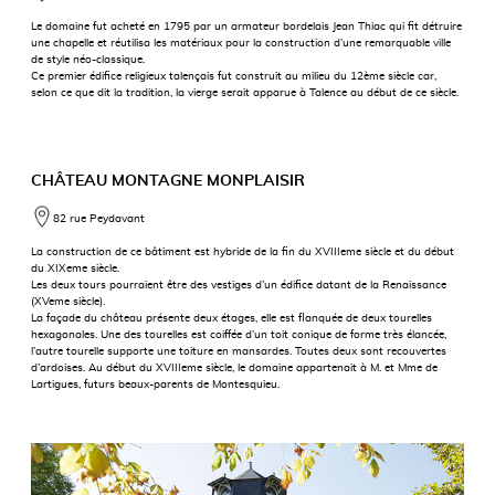
Le domaine fut acheté en 1795 par un armateur bordelais Jean Thiac qui fit détruire
une chapelle et réutilisa les matériaux pour la construction d’une remarquable ville
de style néo-classique.
Ce premier édifice religieux talençais fut construit au milieu du 12ème siècle car,
selon ce que dit la tradition, la vierge serait apparue à Talence au début de ce siècle.
CHÂTEAU MONTAGNE MONPLAISIR
82 rue Peydavant
La construction de ce bâtiment est hybride de la fin du XVIIIeme siècle et du début
du XIXeme siècle.
Les deux tours pourraient être des vestiges d’un édifice datant de la Renaissance
(XVeme siècle).
La façade du château présente deux étages, elle est flanquée de deux tourelles
hexagonales. Une des tourelles est coiffée d’un toit conique de forme très élancée,
l’autre tourelle supporte une toiture en mansardes. Toutes deux sont recouvertes
d’ardoises. Au début du XVIIIeme siècle, le domaine appartenait à M. et Mme de
Lartigues, futurs beaux-parents de Montesquieu.