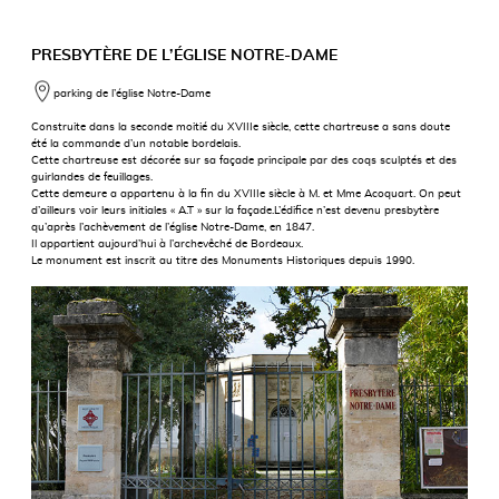
PRESBYTÈRE DE L’ÉGLISE NOTRE-DAME
parking de l’église Notre-Dame
Construite dans la seconde moitié du XVIIIe siècle, cette chartreuse a sans doute
été la commande d’un notable bordelais.
Cette chartreuse est décorée sur sa façade principale par des coqs sculptés et des
guirlandes de feuillages.
Cette demeure a appartenu à la fin du XVIIIe siècle à M. et Mme Acoquart. On peut
d’ailleurs voir leurs initiales « A.T » sur la façade.L’édifice n’est devenu presbytère
qu’après l’achèvement de l’église Notre-Dame, en 1847.
Il appartient aujourd’hui à l’archevêché de Bordeaux.
Le monument est inscrit au titre des Monuments Historiques depuis 1990.