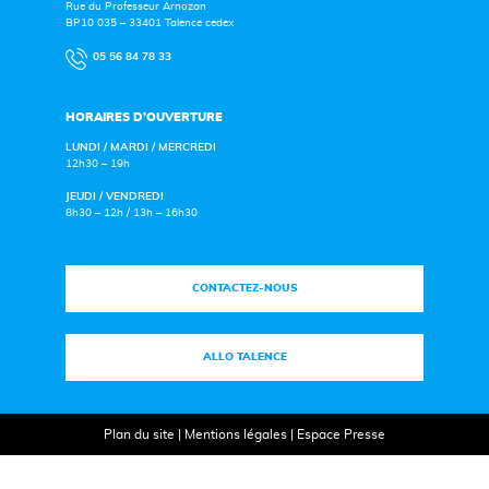
Rue du Professeur Arnozan
BP10 035 – 33401 Talence cedex
05 56 84 78 33
HORAIRES D’OUVERTURE
LUNDI / MARDI / MERCREDI
12h30 – 19h
JEUDI / VENDREDI
8h30 – 12h / 13h – 16h30
CONTACTEZ-NOUS
ALLO TALENCE
Plan du site
|
Mentions légales
|
Espace Presse