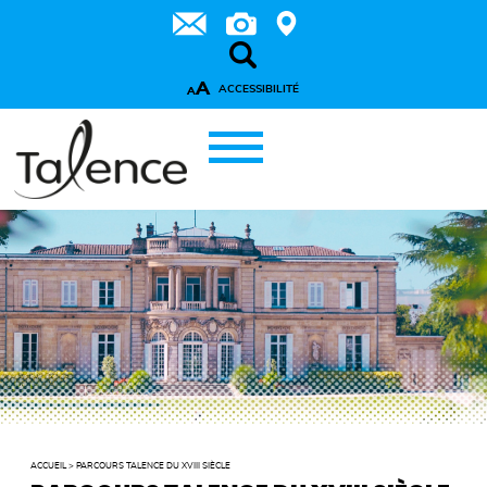
A
ACCESSIBILITÉ
A
ACCUEIL
>
PARCOURS TALENCE DU XVIII SIÈCLE