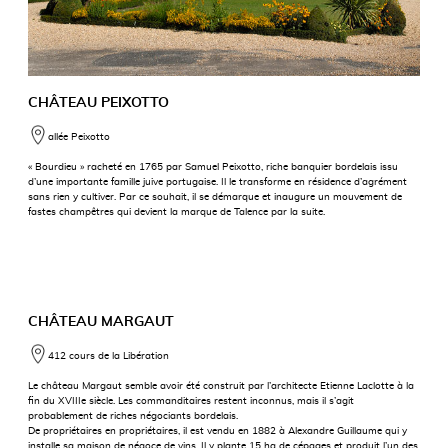
CHÂTEAU PEIXOTTO
allée Peixotto
« Bourdieu » racheté en 1765 par Samuel Peixotto, riche banquier bordelais issu
d’une importante famille juive portugaise. Il le transforme en résidence d’agrément
sans rien y cultiver. Par ce souhait, il se démarque et inaugure un mouvement de
fastes champêtres qui devient la marque de Talence par la suite.
CHÂTEAU MARGAUT
412 cours de la Libération
Le château Margaut semble avoir été construit par l’architecte Etienne Laclotte à la
fin du XVIIIe siècle. Les commanditaires restent inconnus, mais il s’agit
probablement de riches négociants bordelais.
De propriétaires en propriétaires, il est vendu en 1882 à Alexandre Guillaume qui y
installe sa maison de négoce de vins. Il y plante 15 ha de cépages et produit l’un des