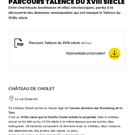
PARCOURS TALENCE DU XVIII SIÈCLE
Entre chartreuses bordelaises et villas néoclassiques, partez à la
découverte des demeures remarquables qui ont marqué le Talence du
XVIII• siècle.
Parcours Talence du XVIII siècle
(8071Ko)
TÉLÉCHARGER LE DOCUMENT
CHÂTEAU DE CHOLET
12 rue Dubernat
Ce château faisait partie au Moyen Âge de
l’ancien domaine des Roustaing de la
Tour.
C’est au
XVIIe siècle que la famille Cholet acheta la propriété
. Mais le château
actuel ne fut bâti qu’au XVIIIe siècle, à la même époque que les autres villas
talençaises. 19 hectares composent ce domaine avec un château, deux maisons,
des dépendances, des jardins, des vignes, un parc…