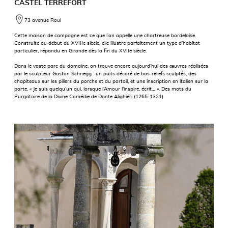
CASTEL TERREFORT
73 avenue Roul
Cette maison de campagne est ce que l’on appelle une chartreuse bordelaise.
Construite au début du XVIIIe siècle, elle illustre parfaitement un type d’habitat
particulier, répandu en Gironde dès la fin du XVIIe siècle.
Dans le vaste parc du domaine, on trouve encore aujourd’hui des œuvres réalisées
par le sculpteur Gaston Schnegg : un puits décoré de bas-reliefs sculptés, des
chapiteaux sur les piliers du porche et du portail, et une inscription en italien sur la
porte. « Je suis quelqu’un qui, lorsque l’Amour l’inspire, écrit… ». Des mots du
Purgatoire de la Divine Comédie de Dante Alighieri (1265-1321)