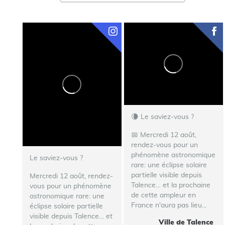
🌘 Le saviez-vous ?
📅 Mercredi 12 août,
rendez-vous pour un
phénomène astronomique
Le saviez-vous ?
rare: une éclipse solaire
partielle visible depuis
Mercredi 12 août, rendez-
Talence… et la prochaine
vous pour un phénomène
de cette ampleur en
astronomique rare: une
France n'aura pas lieu...
éclipse solaire partielle
visible depuis Talence… et
Ville de Talence