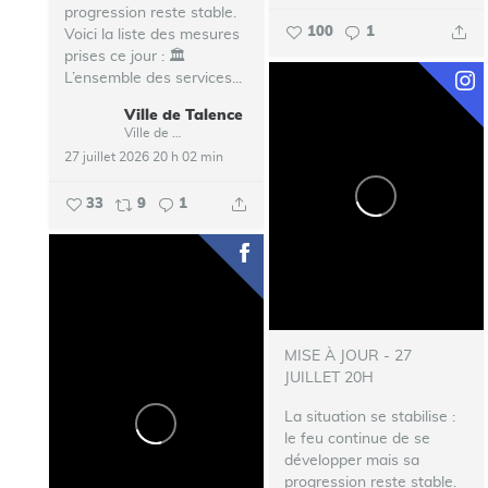
progression reste stable.
100
1
Voici la liste des mesures
prises ce jour :
🏛️
L’ensemble des services...
Ville de Talence
Ville de Talence
27 juillet 2026 20 h 02 min
33
9
1
MISE À JOUR - 27
JUILLET 20H
La situation se stabilise :
le feu continue de se
développer mais sa
progression reste stable.