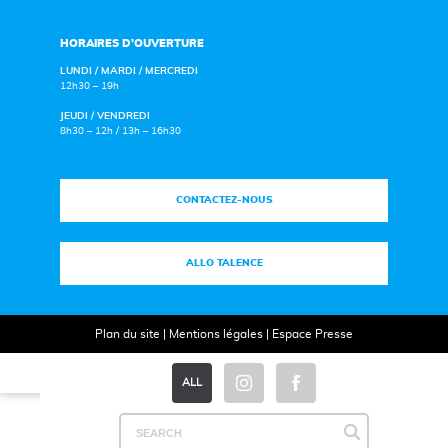
HORAIRES D’OUVERTURE
LUNDI / MARDI / MERCREDI
12h30 – 19h
JEUDI / VENDREDI
8h30 – 12h / 13h – 16h30
CONTACTEZ-NOUS
ALLO TALENCE
Plan du site
|
Mentions légales
|
Espace Presse
ALL