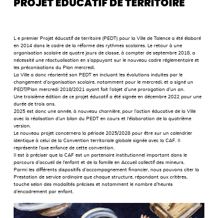
PROJET ÉDUCATIF DE TERRITOIRE
L e premier Projet éducatif de territoire (PEDT) pour la Ville de Talence a été élaboré
en 2014 dans le cadre de la réforme des rythmes scolaires. Le retour à une
organisation scolaire de quatre jours de classe, à compter de septembre 2018, a
nécessité une réactualisation en s’appuyant sur le nouveau cadre réglementaire et
les préconisations du Plan mercredi.
La Ville a donc réorienté son PEDT en incluant les évolutions induites par le
changement d’organisation scolaire, notamment pour le mercredi, et a signé un
PEDT/Plan mercredi 2018/2021 ayant fait l’objet d’une prorogation d’un an.
Une troisième édition de ce projet éducatif a été signée en décembre 2022 pour une
durée de trois ans.
2025 est donc une année, à nouveau charnière, pour l’action éducative de la Ville
avec la réalisation d’un bilan du PEDT en cours et l’élaboration de la quatrième
version.
Le nouveau projet concernera la période 2025/2028 pour être sur un calendrier
identique à celui de la Convention territoriale globale signée avec la CAF. Il
représente l’axe enfance de cette convention.
Il est à préciser que la CAF est un partenaire institutionnel important dans le
parcours d’accueil de l’enfant et de la famille en Accueil collectif des mineurs.
Parmi les différents dispositifs d’accompagnement financier, nous pouvons citer la
Prestation de service ordinaire que chaque structure, répondant aux critères,
touche selon des modalités précises et notamment le nombre d’heures
d’encadrement par enfant.