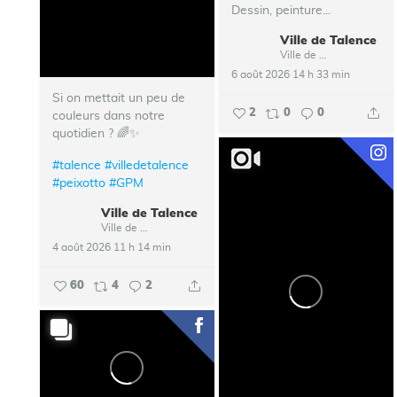
Dessin, peinture...
Ville de Talence
Ville de Talence
6 août 2026 14 h 33 min
Si on mettait un peu de
2
0
0
couleurs dans notre
quotidien ? 🌈✨
#talence
#villedetalence
#peixotto
#GPM
Ville de Talence
Ville de Talence
4 août 2026 11 h 14 min
60
4
2