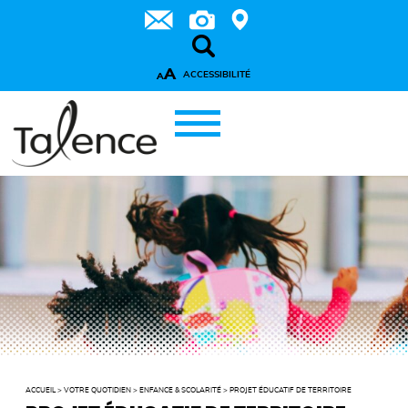
A
ACCESSIBILITÉ
A
ACCUEIL
>
VOTRE QUOTIDIEN
>
ENFANCE & SCOLARITÉ
>
PROJET ÉDUCATIF DE TERRITOIRE