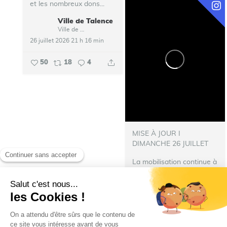
et les nombreux dons...
Ville de Talence
Ville de Talence
26 juillet 2026 21 h 16 min
50
18
4
MISE À JOUR I
DIMANCHE 26 JUILLET
La mobilisation continue à
Talence
Un grand merci à
tous les Talençaises et les
Talençais pour leur
mobilisation, leur solidarité
et les nombreux dons déjà
réalisés. Votre...