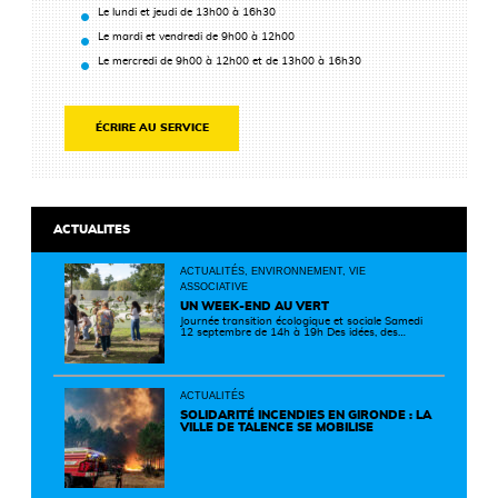
Le lundi et jeudi de 13h00 à 16h30
Le mardi et vendredi de 9h00 à 12h00
Le mercredi de 9h00 à 12h00 et de 13h00 à 16h30
ÉCRIRE AU SERVICE
ACTUALITES
ACTUALITÉS, ENVIRONNEMENT, VIE
ASSOCIATIVE
UN WEEK-END AU VERT
Journée transition écologique et sociale Samedi
12 septembre de 14h à 19h Des idées, des
solutions et des rencontres pour passer à
l'action ! Cette journée réunit de nombreux
partenaires autour d'initiatives concrètes pour
un territoire plus durable et solidaire.
ACTUALITÉS
SOLIDARITÉ INCENDIES EN GIRONDE : LA
VILLE DE TALENCE SE MOBILISE