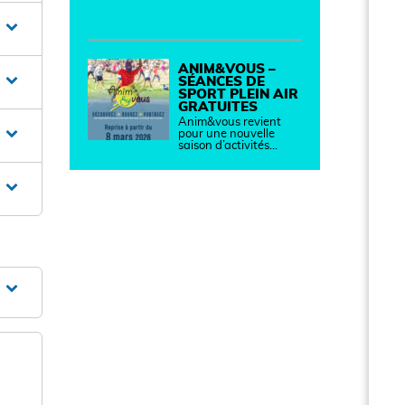
ANIM&VOUS –
SÉANCES DE
SPORT PLEIN AIR
GRATUITES
Anim&vous revient
pour une nouvelle
saison d’activités…