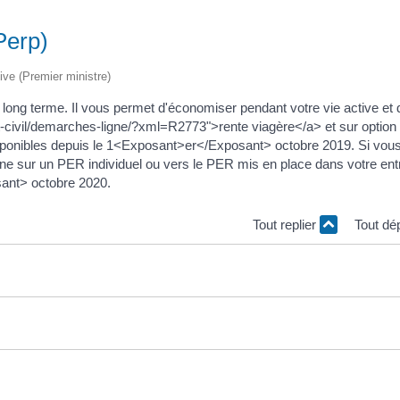
Perp)
tive (Premier ministre)
 long terme. Il vous permet d'économiser pendant votre vie active et 
tat-civil/demarches-ligne/?xml=R2773">rente viagère</a> et sur option
isponibles depuis le 1<Exposant>er</Exposant> octobre 2019. Si vou
ne sur un PER individuel ou vers le PER mis en place dans votre ent
ant> octobre 2020.
Tout replier
Tout dé