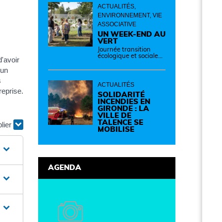
ACTUALITÉS,
ENVIRONNEMENT, VIE
ASSOCIATIVE
UN WEEK-END AU
VERT
Journée transition
écologique et sociale
d'avoir
Samedi 12 septembre
de 14h à 19h Des
 un
idées, des solutions et
s
des rencontres pour
ACTUALITÉS
passer à l'action !
reprise.
Cette journée réunit
SOLIDARITÉ
de nombreux
INCENDIES EN
partenaires autour
GIRONDE : LA
d'initiatives concrètes
VILLE DE
pour un territoire plus
TALENCE SE
plier
durable et solidaire.
MOBILISE
AGENDA