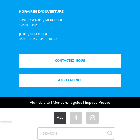
HORAIRES D’OUVERTURE
LUNDI / MARDI / MERCREDI
12h30 – 19h
JEUDI / VENDREDI
8h30 – 12h / 13h – 16h30
CONTACTEZ-NOUS
ALLO TALENCE
Plan du site
|
Mentions légales
|
Espace Presse
ALL