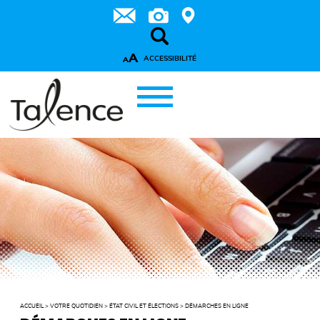
A
ACCESSIBILITÉ
A
ACCUEIL
>
VOTRE QUOTIDIEN
>
ÉTAT CIVIL ET ÉLECTIONS
>
DÉMARCHES EN LIGNE