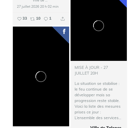
Ville de Talence
27 juillet 2026 20 h 02 min
33
10
1
MISE À JOUR - 27
JUILLET 20H
La situation se stabilise :
le feu continue de se
développer mais sa
progression reste stable.
Voici la liste des mesures
prises ce jour :
L’ensemble des services...
Ville de Talence