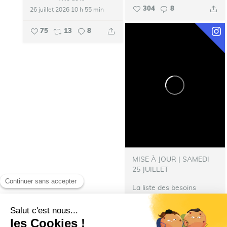
304
8
26 juillet 2026 10 h 55 min
75
13
8
MISE À JOUR | SAMEDI
25 JUILLET
La liste des besoins
s’allonge !
‍ Nous avons
besoin de nourriture pour
les repas des pompiers