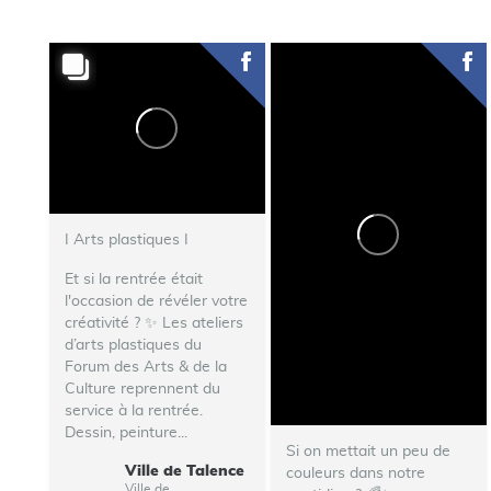
I Arts plastiques I
Et si la rentrée était
l'occasion de révéler votre
créativité ? ✨ Les ateliers
d’arts plastiques du
Forum des Arts & de la
Culture reprennent du
service à la rentrée.
Dessin, peinture...
Si on mettait un peu de
Ville de Talence
couleurs dans notre
Ville de Talence