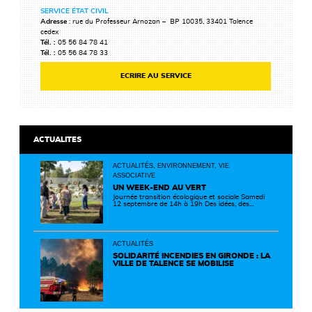
SERVICE ÉTAT CIVIL
Adresse
: rue du Professeur Arnozan – BP 10035, 33401 Talence
cedex
Tél. :
05 56 84 78 41
Tél. :
05 56 84 78 33
ECRIRE AU SERVICE
ACTUALITES
ACTUALITÉS, ENVIRONNEMENT, VIE
ASSOCIATIVE
UN WEEK-END AU VERT
Journée transition écologique et sociale Samedi
12 septembre de 14h à 19h Des idées, des
solutions et des rencontres pour passer à
l'action ! Cette journée réunit de nombreux
partenaires autour d'initiatives concrètes pour
un territoire plus durable et solidaire.
ACTUALITÉS
SOLIDARITÉ INCENDIES EN GIRONDE : LA
VILLE DE TALENCE SE MOBILISE