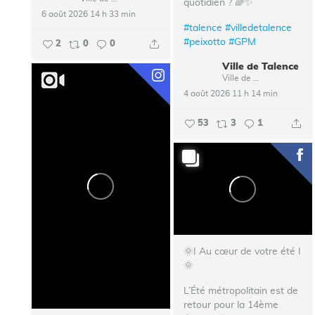
quotidien ? 🌈✨
6 août 2026 14 h 33 min
#talence
#villedetalence
#peixotto
#GPM
2
0
0
Ville de Talence
Ville de Talence
4 août 2026 11 h 14 min
53
3
1
🌞I Au cœur de votre été I
🌞
L’Été métropolitain est de
retour pour la 14ème