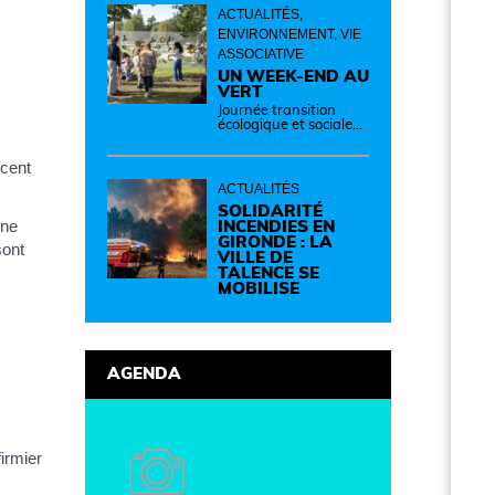
ACTUALITÉS,
ENVIRONNEMENT, VIE
ASSOCIATIVE
UN WEEK-END AU
VERT
Journée transition
écologique et sociale
Samedi 12 septembre
de 14h à 19h Des
scent
idées, des solutions et
des rencontres pour
ACTUALITÉS
passer à l'action !
Cette journée réunit
SOLIDARITÉ
une
de nombreux
INCENDIES EN
partenaires autour
GIRONDE : LA
sont
d'initiatives concrètes
VILLE DE
pour un territoire plus
TALENCE SE
durable et solidaire.
MOBILISE
AGENDA
firmier