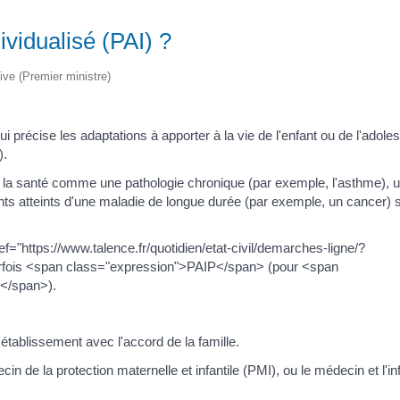
ividualisé (PAI) ?
tive (Premier ministre)
ui précise les adaptations à apporter à la vie de l'enfant ou de l'adole
).
de la santé comme une pathologie chronique (par exemple, l'asthme), 
ents atteints d'une maladie de longue durée (par exemple, un cancer) 
f="https://www.talence.fr/quotidien/etat-civil/demarches-ligne/?
rfois <span class="expression">PAIP</span> (pour <span
e</span>).
'établissement avec l'accord de la famille.
in de la protection maternelle et infantile (PMI), ou le médecin et l'in