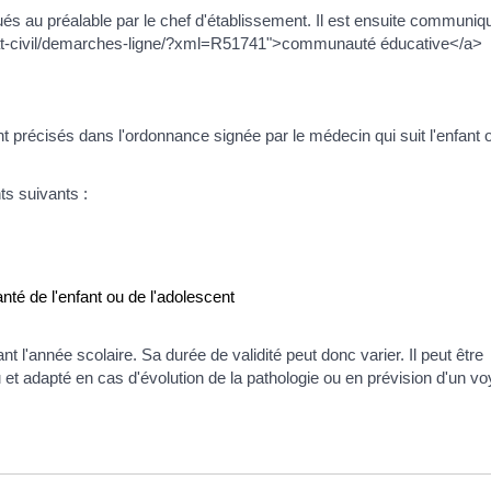
ués au préalable par le chef d'établissement. Il est ensuite communiq
/etat-civil/demarches-ligne/?xml=R51741">communauté éducative</a>
t précisés dans l'ordonnance signée par le médecin qui suit l'enfant 
ts suivants :
nté de l'enfant ou de l'adolescent
 l'année scolaire. Sa durée de validité peut donc varier. Il peut être
u et adapté en cas d'évolution de la pathologie ou en prévision d'un v