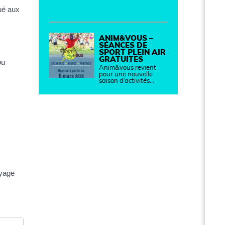
ué aux
ANIM&VOUS –
SÉANCES DE
SPORT PLEIN AIR
GRATUITES
ou
Anim&vous revient
pour une nouvelle
saison d’activités…
oyage