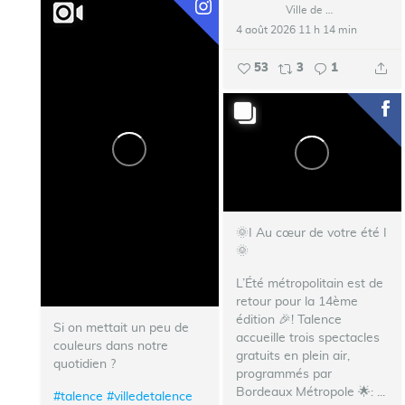
Ville de Talence
4 août 2026 11 h 14 min
53
3
1
🌞I Au cœur de votre été I
🌞
L’Été métropolitain est de
retour pour la 14ème
édition 🎉!
Talence
Si on mettait un peu de
accueille trois spectacles
couleurs dans notre
gratuits en plein air,
quotidien ?
programmés par
Bordeaux Métropole 🌟:
...
#talence
#villedetalence