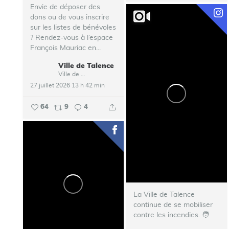
Envie de déposer des
dons ou de vous inscrire
sur les listes de bénévoles
? Rendez-vous à l’espace
François Mauriac en...
Ville de Talence
Ville de Talence
27 juillet 2026 13 h 42 min
64
9
4
La Ville de Talence
continue de se mobiliser
contre les incendies. ‍🧑‍