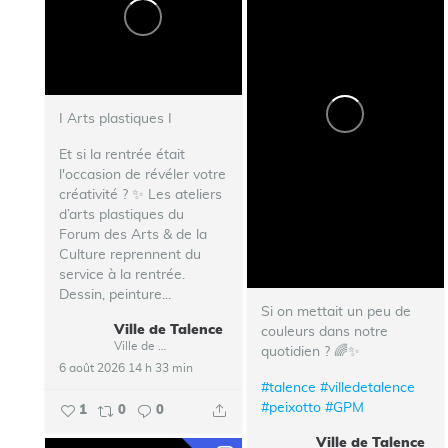
I Arts plastiques I
Et si la rentrée était
l'occasion de révéler votre
créativité ? ✨ Les ateliers
d’arts plastiques du
Forum des Arts & de la
Culture reprennent du
service à la rentrée.
Dessin, peinture...
Si on mettait un peu de
Ville de Talence
couleurs dans notre
Ville de Talence
quotidien ? 🌈✨
6 août 2026 14 h 33 min
#talence
#villedetalence
#peixotto
#GPM
1
0
0
Ville de Talence