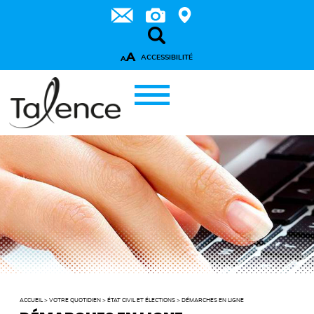
A
ACCESSIBILITÉ
A
ACCUEIL
>
VOTRE QUOTIDIEN
>
ÉTAT CIVIL ET ÉLECTIONS
>
DÉMARCHES EN LIGNE