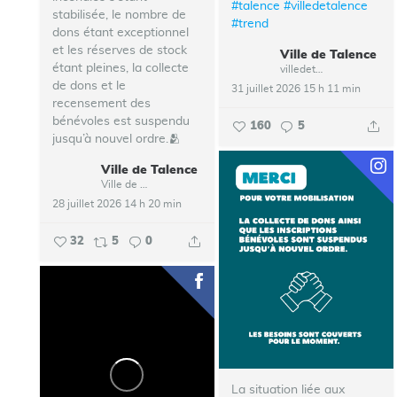
#talence
#villedetalence
stabilisée, le nombre de
#trend
dons étant exceptionnel
et les réserves de stock
Ville de Talence
étant pleines, la collecte
villedetalence
de dons et le
31 juillet 2026 15 h 11 min
recensement des
bénévoles est suspendu
160
5
jusqu’à nouvel ordre.🫂
Ville de Talence
...
Ville de Talence
28 juillet 2026 14 h 20 min
32
5
0
La situation liée aux