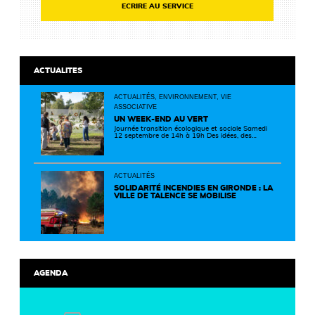
ECRIRE AU SERVICE
ACTUALITES
ACTUALITÉS, ENVIRONNEMENT, VIE
ASSOCIATIVE
UN WEEK-END AU VERT
Journée transition écologique et sociale Samedi
12 septembre de 14h à 19h Des idées, des
solutions et des rencontres pour passer à
l'action ! Cette journée réunit de nombreux
partenaires autour d'initiatives concrètes pour
un territoire plus durable et solidaire.
ACTUALITÉS
SOLIDARITÉ INCENDIES EN GIRONDE : LA
VILLE DE TALENCE SE MOBILISE
AGENDA