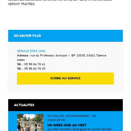
SERONT TRAITÉES.
EN SAVOIR PLUS
SERVICE ÉTAT CIVIL
Adresse
: rue du Professeur Arnozan – BP 10035, 33401 Talence
cedex
Tél. :
05 56 84 78 41
Tél. :
05 56 84 78 33
ECRIRE AU SERVICE
ACTUALITES
ACTUALITÉS, ENVIRONNEMENT, VIE
ASSOCIATIVE
UN WEEK-END AU VERT
Journée transition écologique et sociale Samedi