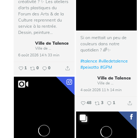
créativité ? ✨ Les ateliers
d’arts plastiques du
Forum des Arts & de la
Culture reprennent du
service à la rentrée.
Dessin, peinture...
Si on mettait un peu de
Ville de Talence
couleurs dans notre
Ville de Talence
quotidien ? 🌈✨
6 août 2026 14 h 33 min
#talence
#villedetalence
#peixotto
#GPM
1
0
0
Ville de Talence
Ville de Talence
4 août 2026 11 h 14 min
48
3
1