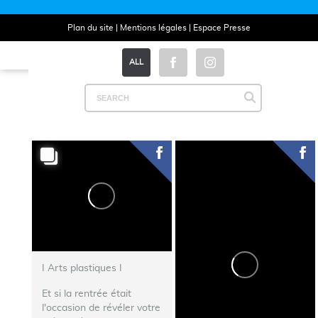
Plan du site
|
Mentions légales
|
Espace Presse
ALL
I Arts plastiques I
Et si la rentrée était
l'occasion de révéler votre