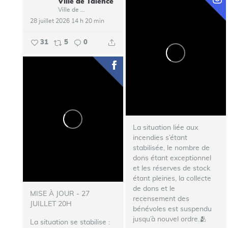
Ville de Talence
...
Ville de Talence
28 juillet 2026 14 h 20 min
31
5
0
La situation liée aux
incendies s’étant
stabilisée, le nombre de
dons étant exceptionnel
et les réserves de stock
étant pleines, la collecte
de dons et le
MISE À JOUR - 27
recensement des
JUILLET 20H
bénévoles est suspendu
jusqu’à nouvel ordre.🫂
La situation se stabilise :