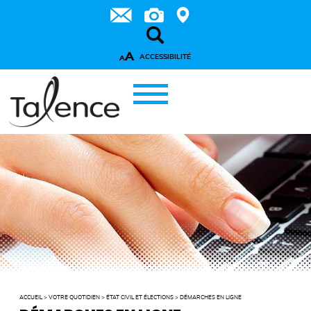
A
ACCESSIBILITÉ
A
ACCUEIL
>
VOTRE QUOTIDIEN
>
ÉTAT CIVIL ET ÉLECTIONS
>
DÉMARCHES EN LIGNE