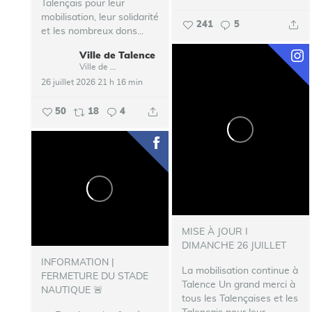
Talençais pour leur
mobilisation, leur solidarité
241
5
et les nombreux dons...
Ville de Talence
Ville de Talence
26 juillet 2026 21 h 16 min
50
18
4
MISE À JOUR I
DIMANCHE 26 JUILLET
INFORMATION |
La mobilisation continue à
FERMETURE DU STADE
Talence
Un grand merci à
NAUTIQUE 🚨
tous les Talençaises et les