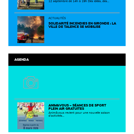
12 septembre de 14h à 19h Des idées, des
solutions et des rencontres pour passer à
l'action ! Cette journée réunit de nombreux
partenaires autour d'initiatives concrètes pour
un territoire plus durable et solidaire.
ACTUALITÉS
SOLIDARITÉ INCENDIES EN GIRONDE : LA
VILLE DE TALENCE SE MOBILISE
AGENDA
ANIM&VOUS – SÉANCES DE SPORT
PLEIN AIR GRATUITES
Anim&vous revient pour une nouvelle saison
d’activités…