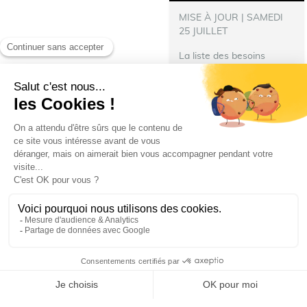
MISE À JOUR | SAMEDI
25 JUILLET
La liste des besoins
s’allonge !
‍ Nous avons
besoin de nourriture pour
les repas des pompiers
hébergés à Talence.
N’hésitez pas à donner :
Denrées immédiatement...
Ville de Talence
villedetalence
25 juillet 2026 19 h 29 min
69
6
SHOW MORE