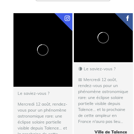
🌘 Le saviez-vous ?
📅 Mercredi 12 août,
rendez-vous pour un
phénomène astronomique
Le saviez-vous ?
rare: une éclipse solaire
partielle visible depuis
Mercredi 12 août, rendez-
Talence… et la prochaine
vous pour un phénomène
de cette ampleur en
astronomique rare: une
France n'aura pas lieu...
éclipse solaire partielle
visible depuis Talence… et
Ville de Talence