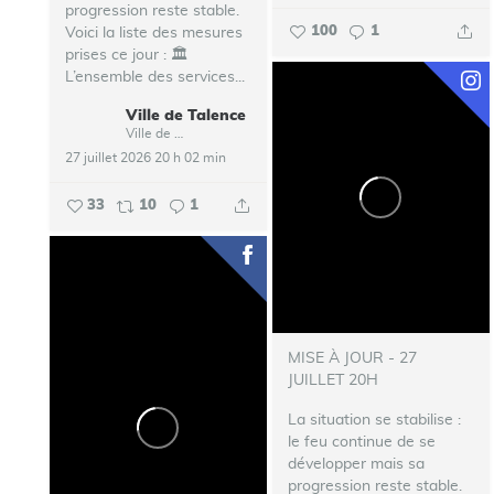
progression reste stable.
100
1
Voici la liste des mesures
prises ce jour :
🏛️
L’ensemble des services...
Ville de Talence
Ville de Talence
27 juillet 2026 20 h 02 min
33
10
1
MISE À JOUR - 27
JUILLET 20H
La situation se stabilise :
le feu continue de se
développer mais sa
progression reste stable.