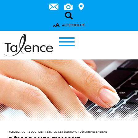
A
ACCESSIBILITÉ
A
ACCUEIL
>
VOTRE QUOTIDIEN
>
ÉTAT CIVIL ET ÉLECTIONS
>
DÉMARCHES EN LIGNE