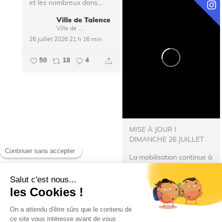
et les nombreux dons...
Ville de Talence
Ville de Talence
26 juillet 2026 21 h 16 min
50
18
4
MISE À JOUR I
DIMANCHE 26 JUILLET
La mobilisation continue à
Talence
Un grand merci à
tous les Talençaises et les
Talençais pour leur
mobilisation, leur solidarité
et les nombreux dons déjà
réalisés. Votre...