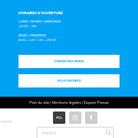
HORAIRES D’OUVERTURE
LUNDI / MARDI / MERCREDI
12h30 – 19h
JEUDI / VENDREDI
8h30 – 12h / 13h – 16h30
CONTACTEZ-NOUS
ALLO TALENCE
Plan du site
|
Mentions légales
|
Espace Presse
ALL