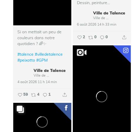
Dessin, peinture...
Ville de Talence
Ville de Talence
6 août 2026 14 h 33 min
Si on mettait un peu de
2
0
0
couleurs dans notre
quotidien ? 🌈✨
#talence
#villedetalence
#peixotto
#GPM
Ville de Talence
Ville de Talence
4 août 2026 11 h 14 min
59
4
1