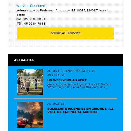
SERVICE ÉTAT CIVIL
Adresse
: rue du Professeur Arnozan – BP 10035, 33401 Talence
cedex
Tél. :
05 56 84 78 41
Tél. :
05 56 84 78 33
ECRIRE AU SERVICE
ACTUALITES
ACTUALITÉS, ENVIRONNEMENT, VIE
ASSOCIATIVE
UN WEEK-END AU VERT
Journée transition écologique et sociale Samedi
12 septembre de 14h à 19h Des idées, des
solutions et des rencontres pour passer à
l'action ! Cette journée réunit de nombreux
partenaires autour d'initiatives concrètes pour
un territoire plus durable et solidaire.
ACTUALITÉS
SOLIDARITÉ INCENDIES EN GIRONDE : LA
VILLE DE TALENCE SE MOBILISE