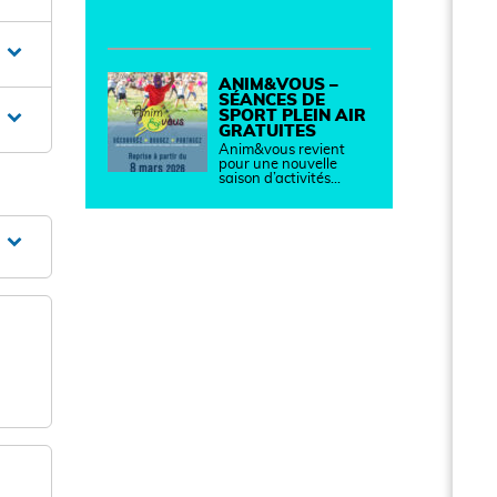
ANIM&VOUS –
SÉANCES DE
SPORT PLEIN AIR
GRATUITES
Anim&vous revient
pour une nouvelle
saison d’activités…