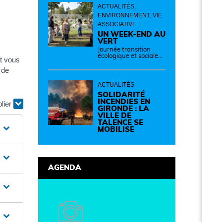
ACTUALITÉS,
ENVIRONNEMENT, VIE
ASSOCIATIVE
UN WEEK-END AU
VERT
Journée transition
écologique et sociale
ut vous
Samedi 12 septembre
de 14h à 19h Des
 de
idées, des solutions et
des rencontres pour
ACTUALITÉS
passer à l'action !
Cette journée réunit
SOLIDARITÉ
de nombreux
INCENDIES EN
plier
partenaires autour
GIRONDE : LA
d'initiatives concrètes
VILLE DE
pour un territoire plus
TALENCE SE
durable et solidaire.
MOBILISE
AGENDA