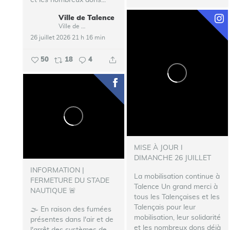
et les nombreux dons...
Ville de Talence
Ville de Talence
26 juillet 2026 21 h 16 min
50
18
4
MISE À JOUR I
DIMANCHE 26 JUILLET
INFORMATION |
La mobilisation continue à
FERMETURE DU STADE
Talence
Un grand merci à
NAUTIQUE 🚨
tous les Talençaises et les
Talençais pour leur
🌫️ En raison des fumées
mobilisation, leur solidarité
présentes dans l'air et de
et les nombreux dons déjà