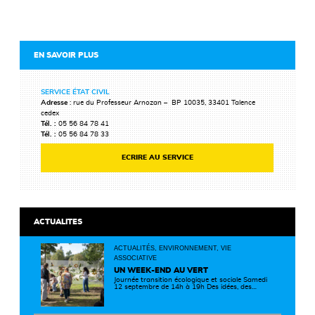
EN SAVOIR PLUS
SERVICE ÉTAT CIVIL
Adresse
: rue du Professeur Arnozan – BP 10035, 33401 Talence
cedex
Tél. :
05 56 84 78 41
Tél. :
05 56 84 78 33
ECRIRE AU SERVICE
ACTUALITES
ACTUALITÉS, ENVIRONNEMENT, VIE
ASSOCIATIVE
UN WEEK-END AU VERT
Journée transition écologique et sociale Samedi
12 septembre de 14h à 19h Des idées, des
solutions et des rencontres pour passer à
l'action ! Cette journée réunit de nombreux
partenaires autour d'initiatives concrètes pour
un territoire plus durable et solidaire.