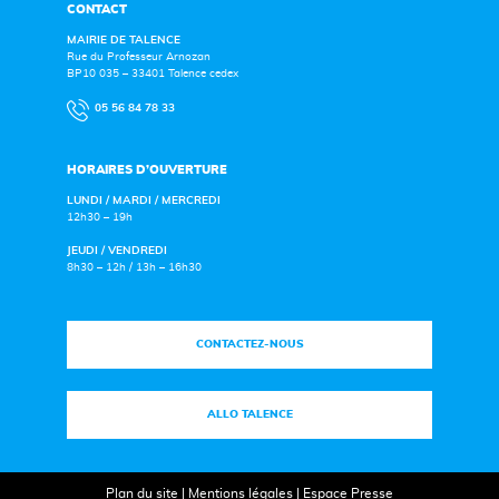
CONTACT
MAIRIE DE TALENCE
Rue du Professeur Arnozan
BP10 035 – 33401 Talence cedex
05 56 84 78 33
HORAIRES D’OUVERTURE
LUNDI / MARDI / MERCREDI
12h30 – 19h
JEUDI / VENDREDI
8h30 – 12h / 13h – 16h30
CONTACTEZ-NOUS
ALLO TALENCE
Plan du site
|
Mentions légales
|
Espace Presse