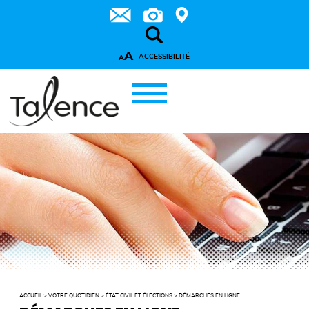
A
ACCESSIBILITÉ
A
ACCUEIL
>
VOTRE QUOTIDIEN
>
ÉTAT CIVIL ET ÉLECTIONS
>
DÉMARCHES EN LIGNE