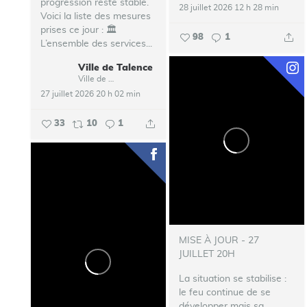
progression reste stable.
28 juillet 2026 12 h 28 min
Voici la liste des mesures
prises ce jour :
🏛️
98
1
L’ensemble des services...
Ville de Talence
Ville de Talence
27 juillet 2026 20 h 02 min
33
10
1
MISE À JOUR - 27
JUILLET 20H
La situation se stabilise :
le feu continue de se
développer mais sa