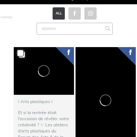
ALL
I Arts plastiques I
Et si la rentrée était
l'occasion de révéler votre
créativité ? ✨ Les ateliers
d’arts plastiques du