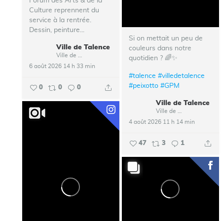
Forum des Arts & de la
Culture reprennent du
service à la rentrée.
Dessin, peinture...
Si on mettait un peu de
Ville de Talence
couleurs dans notre
Ville de Talence
quotidien ? 🌈✨
6 août 2026 14 h 33 min
#talence
#villedetalence
#peixotto
#GPM
0
0
0
Ville de Talence
Ville de Talence
4 août 2026 11 h 14 min
47
3
1