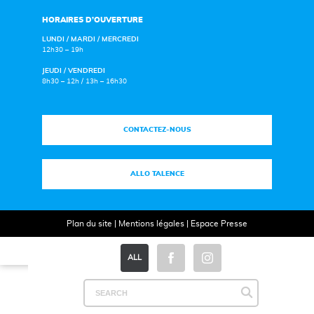
HORAIRES D’OUVERTURE
LUNDI / MARDI / MERCREDI
12h30 – 19h
JEUDI / VENDREDI
8h30 – 12h / 13h – 16h30
CONTACTEZ-NOUS
ALLO TALENCE
Plan du site
|
Mentions légales
|
Espace Presse
ALL