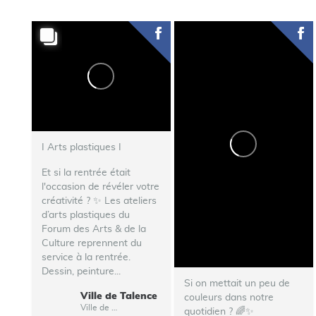
I Arts plastiques I
Et si la rentrée était
l'occasion de révéler votre
créativité ? ✨ Les ateliers
d’arts plastiques du
Forum des Arts & de la
Culture reprennent du
service à la rentrée.
Dessin, peinture...
Si on mettait un peu de
Ville de Talence
couleurs dans notre
Ville de Talence
quotidien ? 🌈✨