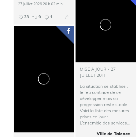
27 juillet 2026 20 h 02 min
33
9
1
MISE À JOUR - 27
JUILLET 20H
La situation se stabilise :
le feu continue de se
développer mais sa
progression reste stable.
Voici la liste des mesures
prises ce jour :
L’ensemble des services...
Ville de Talence