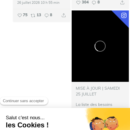
304
8
26 juillet 2026 10 h 55 min
75
13
8
MISE À JOUR | SAMEDI
25 JUILLET
La liste des besoins
s’allonge !
‍ Nous avons
besoin de nourriture pour
les repas des pompiers
hébergés à Talence.