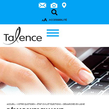
A
ACCESSIBILITÉ
A
ACCUEIL
>
VOTRE QUOTIDIEN
>
ÉTAT CIVIL ET ÉLECTIONS
>
DÉMARCHES EN LIGNE