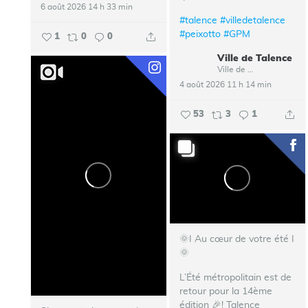
6 août 2026 14 h 33 min
#talence
#villedetalence
#peixotto
#GPM
1
0
0
Ville de Talence
Ville de Talence
4 août 2026 11 h 14 min
53
3
1
🌞I Au cœur de votre été I
🌞
L’Été métropolitain est de
retour pour la 14ème
édition 🎉!
Talence