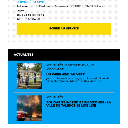
SERVICE ÉTAT CIVIL
Adresse
: rue du Professeur Arnozan – BP 10035, 33401 Talence
cedex
Tél. :
05 56 84 78 41
Tél. :
05 56 84 78 33
ECRIRE AU SERVICE
ACTUALITES
ACTUALITÉS, ENVIRONNEMENT, VIE
ASSOCIATIVE
UN WEEK-END AU VERT
Journée transition écologique et sociale Samedi
12 septembre de 14h à 19h Des idées, des
solutions et des rencontres pour passer à
l'action ! Cette journée réunit de nombreux
partenaires autour d'initiatives concrètes pour
un territoire plus durable et solidaire.
ACTUALITÉS
SOLIDARITÉ INCENDIES EN GIRONDE : LA
VILLE DE TALENCE SE MOBILISE