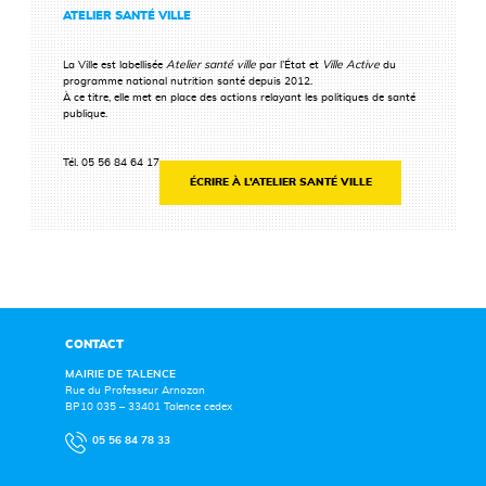
ATELIER SANTÉ VILLE
La Ville est labellisée
Atelier santé ville
par l’État et
Ville Active
du
programme national nutrition santé depuis 2012.
À ce titre, elle met en place des actions relayant les politiques de santé
publique.
Tél. 05 56 84 64 17
ÉCRIRE À L’ATELIER SANTÉ VILLE
CONTACT
MAIRIE DE TALENCE
Rue du Professeur Arnozan
BP10 035 – 33401 Talence cedex
05 56 84 78 33