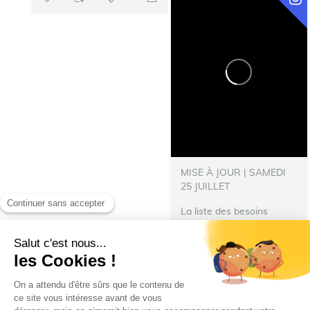
MISE À JOUR | SAMEDI
25 JUILLET
La liste des besoins
s’allonge !
‍ Nous avons
besoin de nourriture pour
les repas des pompiers
hébergés à Talence.
N’hésitez pas à donner :
Denrées immédiatement...