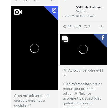
Ville de Talence
Ville de Talence
4 août 2026 11 h 14 min
48
3
1
🌞I Au cœur de votre été I
🌞
L’Été métropolitain est de
retour pour la 14ème
édition 🎉!
Talence
Si on mettait un peu de
accueille trois spectacles
couleurs dans notre
gratuits en plein air,
quotidien ?