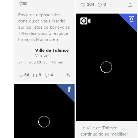
🧑‍🚒
104
0
Envie de déposer des
dons ou de vous inscrire
sur les listes de bénévoles
? Rendez-vous à l’espace
François Mauriac en...
Ville de Talence
Ville de Talence
27 juillet 2026 13 h 42 min
64
9
4
La Ville de Talence
continue de se mobiliser