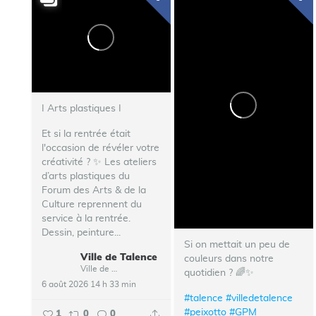
I Arts plastiques I
Et si la rentrée était
l'occasion de révéler votre
créativité ? ✨ Les ateliers
d’arts plastiques du
Forum des Arts & de la
Culture reprennent du
service à la rentrée.
Dessin, peinture...
Si on mettait un peu de
Ville de Talence
couleurs dans notre
Ville de Talence
quotidien ? 🌈✨
6 août 2026 14 h 33 min
#talence
#villedetalence
#peixotto
#GPM
1
0
0