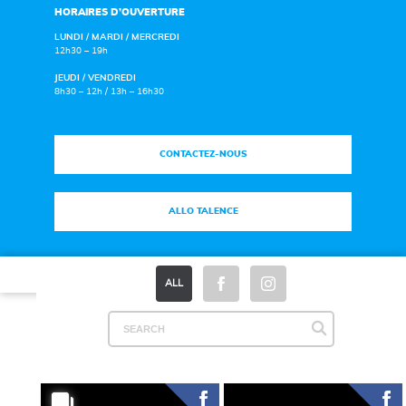
HORAIRES D’OUVERTURE
LUNDI / MARDI / MERCREDI
12h30 – 19h
JEUDI / VENDREDI
8h30 – 12h / 13h – 16h30
CONTACTEZ-NOUS
ALLO TALENCE
Plan du site
|
Mentions légales
|
Espace Presse
ALL