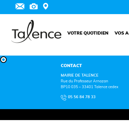
VOTRE QUOTIDIEN
VOS A
CONTACT
MAIRIE DE TALENCE
Rue du Professeur Arnozan
BP10 035 – 33401 Talence cedex
05 56 84 78 33