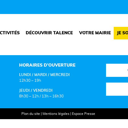
CTIVITÉS
DÉCOUVRIR TALENCE
VOTRE MAIRIE
JE S
HORAIRES D’OUVERTURE
LUNDI / MARDI / MERCREDI
12h30 – 19h
JEUDI / VENDREDI
8h30 – 12h / 13h – 16h30
Plan du site
|
Mentions légales
|
Espace Presse