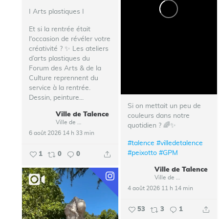
I Arts plastiques I
Et si la rentrée était
l'occasion de révéler votre
créativité ? ✨ Les ateliers
d’arts plastiques du
Forum des Arts & de la
Culture reprennent du
service à la rentrée.
Dessin, peinture...
Si on mettait un peu de
Ville de Talence
couleurs dans notre
Ville de Talence
quotidien ? 🌈✨
6 août 2026 14 h 33 min
#talence
#villedetalence
#peixotto
#GPM
1
0
0
Ville de Talence
Ville de Talence
4 août 2026 11 h 14 min
53
3
1