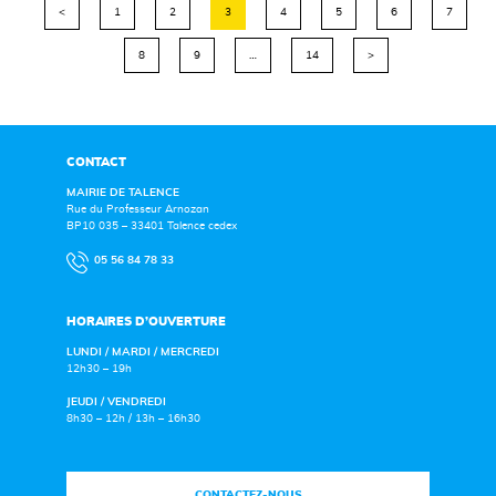
<
1
2
3
4
5
6
7
8
9
…
14
>
CONTACT
MAIRIE DE TALENCE
Rue du Professeur Arnozan
BP10 035 – 33401 Talence cedex
05 56 84 78 33
HORAIRES D’OUVERTURE
LUNDI / MARDI / MERCREDI
12h30 – 19h
JEUDI / VENDREDI
8h30 – 12h / 13h – 16h30
CONTACTEZ-NOUS