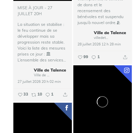
de dons et le
MISE À JOUR - 27
recensement des
JUILLET 20H
bénévoles est suspendu
jusqu’à nouvel ordre.🫂
La situation se stabilise :
le feu continue de se
Ville de Talence
...
développer mais sa
villedetalence
progression reste stable.
28 juillet 2026 12 h 28 min
Voici la liste des mesures
prises ce jour :
🏛️
99
1
L’ensemble des services...
Ville de Talence
Ville de Talence
27 juillet 2026 20 h 02 min
33
10
1