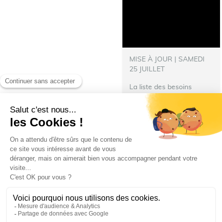
MISE À JOUR | SAMEDI
25 JUILLET
La liste des besoins
s’allonge !
‍ Nous avons
besoin de nourriture pour
les repas des pompiers
hébergés à Talence.
N’hésitez pas à donner :
Denrées immédiatement...
Ville de Talence
villedetalence
25 juillet 2026 19 h 29 min
69
6