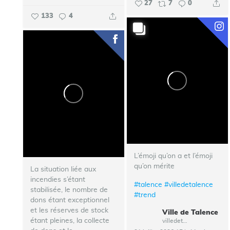
27
7
0
133
4
L’émoji qu’on a et l’émoji
qu’on mérite
La situation liée aux
incendies s’étant
#talence
#villedetalence
stabilisée, le nombre de
#trend
dons étant exceptionnel
et les réserves de stock
Ville de Talence
étant pleines, la collecte
villedetalence