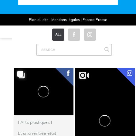
Plan du site
|
Mentions légales
|
Espace Presse
ALL
I Arts plastiques I
Et si la rentrée était