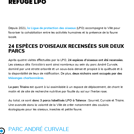
REFUGE LPO
Depuis 2021,
la Ligue de protection des oiseaux
(LPO) accompagne la Ville pour
favoriser la cohabitation entre les activités humaines et la présence de la faune
locale.
24 ESPÈCES D’OISEAUX RECENSÉES SUR DEUX
PARCS
Après quatre visites effectuées par la LPO,
24 espèces d’oiseaux ont été recensées
.
Les oiseaux dits
forestiers
sont ainsi nombreux au sein du parc André Curvale,
dominé par une strate arborée et un sous-bois dense et propice à la quiétude et à
la disponibilité de lieux de nidification. De plus,
deux nichoirs sont occupés par des
Mésanges charbonnières.
Le parc Triaire
est quant à lui assimilable à un espace de déplacement, de chant le
matin et de site de recherche nutritive par fouille du sol sur l’herbe rase.
Au total, ce sont
donc 3 parcs labellisés LPO à Talence
: Sourreil, Curvale et Triaire.
Une avancée dans la volonté de la Ville de créer notamment des couloirs
écologiques pour les oiseaux, insectes et petite faune.
PARC ANDRÉ CURVALE