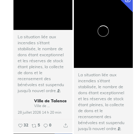
La situation liée aux
incendies s’étant
stabilisée, le nombre de
dons étant exceptionnel
et les réserves de stock
étant pleines, la collecte
de dons et le
La situation liée aux
recensement des
incendies s’étant
bénévoles est suspendu
stabilisée, le nombre de
jusqu’à nouvel ordre.🫂
dons étant exceptionnel
et les réserves de stock
Ville de Talence
...
étant pleines, la collecte
Ville de Talence
de dons et le
28 juillet 2026 14 h 20 min
recensement des
bénévoles est suspendu
32
5
0
jusqu’à nouvel ordre.🫂