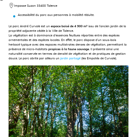
Impasse Suzon 33400 Talence
Accessibilité du parc aux personnes à mobilité réduite.
Le parc André Curvale est un
espace boisé de 4 900 m²
issu de l’ancien jardin de la
propriété adjacente cédée à la Ville de Talence.
La végétation est à dominance d’essences feuillues réparties entre des espèces
ornementales et des espèces locales. En effet, le parc dispose d’un sous-bois
herbacé typique avec des espaces multistrates denses de végétation, permettant la
présence de micro-habitats
propices à la faune sauvage
. Il présente ainsi une
naturalité conservée en termes de densité de végétation et de pratiques de gestion
douce. Le parc abrite par ailleurs un
jardin partagé
(les Empotés de Curvale).