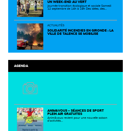
UN WEEK-END AU VERT
Journée transition écologique et sociale Samedi
12 septembre de 14h à 19h Des idées, des
solutions et des rencontres pour passer à
l'action ! Cette journée réunit de nombreux
partenaires autour d'initiatives concrètes pour
un territoire plus durable et solidaire.
ACTUALITÉS
SOLIDARITÉ INCENDIES EN GIRONDE : LA
VILLE DE TALENCE SE MOBILISE
AGENDA
ANIM&VOUS – SÉANCES DE SPORT
PLEIN AIR GRATUITES
Anim&vous revient pour une nouvelle saison
d’activités…