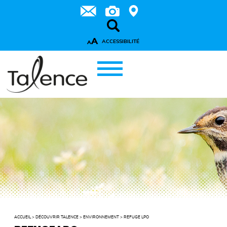
A
ACCESSIBILITÉ
A
ACCUEIL
>
DÉCOUVRIR TALENCE
>
ENVIRONNEMENT
>
REFUGE LPO