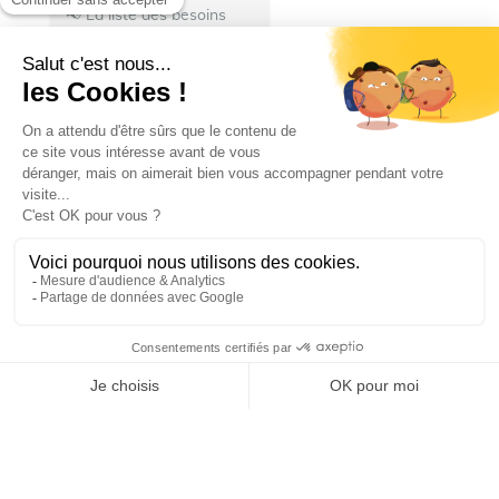
📢 La liste des besoins
s’allonge !
👨‍🚒 Nous
avons besoin de
nourriture pour les repas
des pompiers hébergés à
Talence.
N’hésitez pas à
donner :
🍽️ Denrées...
Ville de Talence
Ville de Talence
25 juillet 2026 19 h 27 min
25
13
1
SHOW MORE