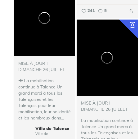
241
5
MISE À JOUR I
DIMANCHE 26 JUILLET
📢 La mobilisation
continue à Talence
Un
grand merci à tous les
Talençaises et les
MISE À JOUR I
Talençais pour leur
DIMANCHE 26 JUILLET
mobilisation, leur solidarité
et les nombreux dons...
La mobilisation continue à
Talence
Un grand merci à
Ville de Talence
tous les Talençaises et les
Ville de Talence