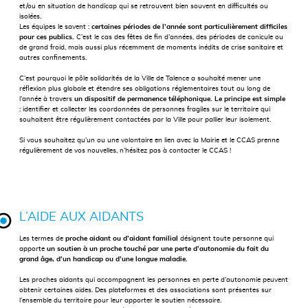
et/ou en situation de handicap qui se retrouvent bien souvent en difficultés ou
isolées.
Les équipes le savent :
certaines périodes de l’année sont particulièrement difficiles
pour ces publics.
C’est le cas des fêtes de fin d’années, des périodes de canicule ou
de grand froid, mais aussi plus récemment de moments inédits de crise sanitaire et
autres confinements.
C’est pourquoi le pôle solidarités de la Ville de Talence a souhaité mener une
réflexion plus globale et étendre ses obligations réglementaires tout au long de
l’année à travers
un dispositif de permanence téléphonique.
Le principe est simple
: identifier et collecter les coordonnées de personnes fragiles sur le territoire qui
souhaitent être régulièrement contactées par la Ville pour pallier leur isolement.
Si vous souhaitez qu’un ou une volontaire en lien avec la Mairie et le CCAS prenne
régulièrement de vos nouvelles, n’hésitez pas à contacter le CCAS !
L’AIDE AUX AIDANTS
Les termes de
proche aidant ou d’aidant familial
désignent toute personne qui
apporte
un soutien à un proche touché par une perte d’autonomie du fait du
grand âge, d’un handicap ou d’une longue maladie.
Les proches aidants qui accompagnent les personnes en perte d’autonomie peuvent
obtenir certaines aides. Des plateformes et des associations sont présentes sur
l’ensemble du territoire pour leur apporter le soutien nécessaire.