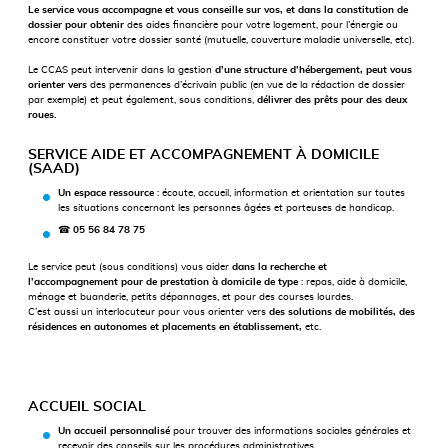
Le service vous accompagne et vous conseille sur vos, et dans la constitution de
dossier pour obtenir
des aides financière pour votre logement, pour l’énergie ou
encore constituer votre dossier santé (mutuelle, couverture maladie universelle, etc).
Le CCAS peut intervenir dans la gestion
d’une structure d’hébergement, peut vous
orienter vers
des permanences d’écrivain public (en vue de la rédaction de dossier
par exemple) et peut également, sous conditions,
délivrer des prêts pour des deux
roues.
SERVICE AIDE ET ACCOMPAGNEMENT À DOMICILE
(SAAD)
Un espace ressource
: écoute, accueil, information et orientation sur toutes
les situations concernant les personnes âgées et porteuses de handicap.
☎ 05 56 84 78 75
Le service peut (sous conditions) vous aider
dans la recherche et
l’accompagnement pour de prestation à domicile de type
: repas, aide à domicile,
ménage et buanderie, petits dépannages, et pour des courses lourdes.
C’est aussi un interlocuteur pour vous orienter vers
des solutions de mobilités,
des
résidences en autonomes et placements en établissement,
etc.
ACCUEIL SOCIAL
Un accueil personnalisé
pour trouver des informations sociales générales et
recevoir des conseils sur les procédures administratives.