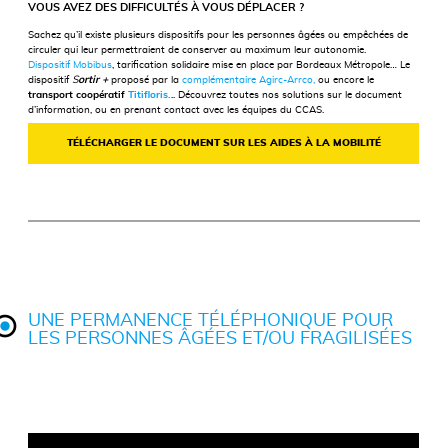
VOUS AVEZ DES DIFFICULTÉS À VOUS DÉPLACER ?
Sachez qu’il existe plusieurs dispositifs pour les personnes âgées ou empêchées de
circuler qui leur permettraient de conserver au maximum leur autonomie.
Dispositif Mobibus
, tarification solidaire mise en place par Bordeaux Métropole… Le
dispositif
S
ortir +
proposé par la
complémentaire Agirc-Arrco,
ou encore le
transport coopératif
Titifloris.
.. Découvrez toutes nos solutions sur le document
d’information, ou en prenant contact avec les équipes du CCAS.
TÉLÉCHARGER LE DOCUMENT SUR LES AIDES À LA MOBILITÉ
UNE PERMANENCE TÉLÉPHONIQUE POUR
LES PERSONNES ÂGÉES ET/OU FRAGILISÉES