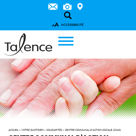
A
ACCESSIBILITÉ
A
ACCUEIL
>
VOTRE QUOTIDIEN
>
SOLIDARITÉS
>
CENTRE COMMUNAL D’ACTION SOCIALE (CCAS)