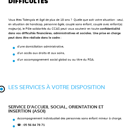
DIFFICULTÉS
Vous êtes Talençais et âgé de plus de 18 ans ? Quelle que soit votre situation : seul,
en situation de handicap, personne âgée, couple sans enfant, couple avec enfant(s)
majeur(s), le Pôle solidarités du CCAS peut vous soutenir en toute
confidentialité
dans vos difficultés financières, administratives et sociales. Une prise en charge
peut donc être réalisée dans le cadre :
d’une domiciliation administrative,
d’un accès aux droits et aux soins,
d’un accompagnement social global ou au titre du RSA.
LES SERVICES À VOTRE DISPOSITION
SERVICE D’ACCUEIL SOCIAL, ORIENTATION ET
INSERTION (ASOI)
Accompagnement individualisé des personnes sans enfant mineur à charge.
☎ : 05 56 84 78 71