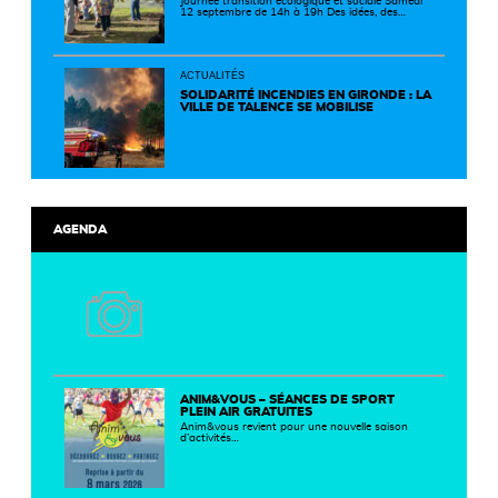
Journée transition écologique et sociale Samedi
12 septembre de 14h à 19h Des idées, des
solutions et des rencontres pour passer à
l'action ! Cette journée réunit de nombreux
partenaires autour d'initiatives concrètes pour
un territoire plus durable et solidaire.
ACTUALITÉS
SOLIDARITÉ INCENDIES EN GIRONDE : LA
VILLE DE TALENCE SE MOBILISE
AGENDA
ANIM&VOUS – SÉANCES DE SPORT
PLEIN AIR GRATUITES
Anim&vous revient pour une nouvelle saison
d’activités…