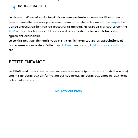
☎
: 05 56 84 78 71
Le dispositif d’accueil social bénéficie
de deux ordinateurs en accès libre
ou vous
pouvez consulter les sites partenaires, comme : le site de la mairie,
Pôle emploi,
La
Caisse d’allocation familiale ou d’assurance maladie, les sites de transports comme
TBM
ou Sncf, les banques… Un accès à des
outils de traitement de texte
sont
également accessibles.
Le service peut sur demande vous mettre en lien avec toutes
les associations et
partenaires sociaux de la Ville,
avec
le Dôme
ou encore, la
Maison des solidarités
,
etc.
PETITE ENFANCE
Le CCAS peut vous informer sur vos droits familiaux (pour les enfants de 0 à 4 ans),
comme les accès aux d’information sur vos droits, les accès aux aides ou aux relais
petite enfance, etc.
EN SAVOIR PLUS