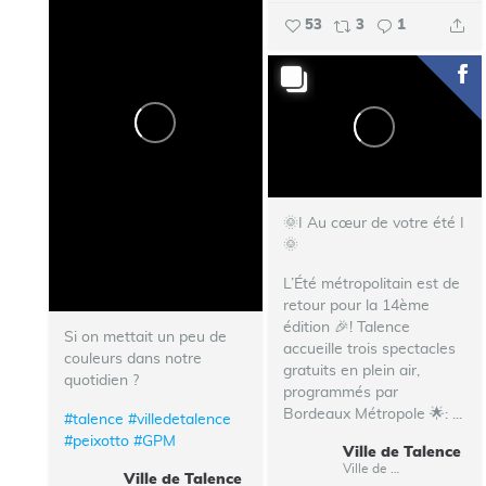
53
3
1
🌞I Au cœur de votre été I
🌞
L’Été métropolitain est de
retour pour la 14ème
édition 🎉!
Talence
Si on mettait un peu de
accueille trois spectacles
couleurs dans notre
gratuits en plein air,
quotidien ?
programmés par
Bordeaux Métropole 🌟:
...
#talence
#villedetalence
#peixotto
#GPM
Ville de Talence
Ville de Talence
Ville de Talence