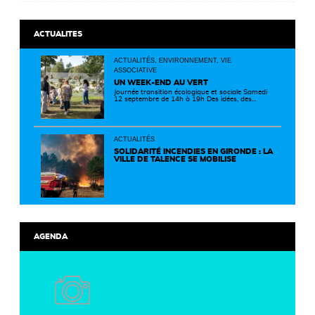
ACTUALITES
ACTUALITÉS, ENVIRONNEMENT, VIE
ASSOCIATIVE
UN WEEK-END AU VERT
Journée transition écologique et sociale Samedi
12 septembre de 14h à 19h Des idées, des
solutions et des rencontres pour passer à
l'action ! Cette journée réunit de nombreux
partenaires autour d'initiatives concrètes pour
un territoire plus durable et solidaire.
ACTUALITÉS
SOLIDARITÉ INCENDIES EN GIRONDE : LA
VILLE DE TALENCE SE MOBILISE
AGENDA