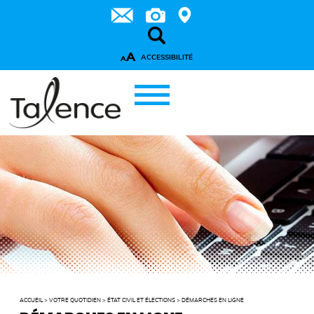
A
ACCESSIBILITÉ
A
ACCUEIL
>
VOTRE QUOTIDIEN
>
ÉTAT CIVIL ET ÉLECTIONS
>
DÉMARCHES EN LIGNE