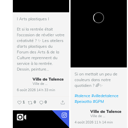
I Arts plastiques I
Et si la rentrée était
l'occasion de révéler votre
créativité ? ✨ Les ateliers
d’arts plastiques du
Forum des Arts & de la
Culture reprennent du
service à la rentrée.
Dessin, peinture...
Si on mettait un peu de
Ville de Talence
couleurs dans notre
Ville de Talence
quotidien ? 🌈✨
6 août 2026 14 h 33 min
#talence
#villedetalence
#peixotto
#GPM
1
0
0
Ville de Talence
Ville de Talence
4 août 2026 11 h 14 min