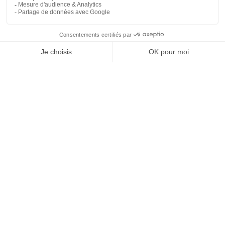
69
6
SHOW MORE