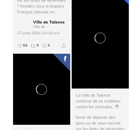
sur les listes de bénévoles
? Rendez-vous à l’espace
François Mauriac en...
Ville de Talence
Ville de Talence
27 juillet 2026 13 h 42 min
64
9
4
La Ville de Talence
continue de se mobiliser
contre les incendies. ‍🧑‍
Envie de déposer des
dons ou de vous inscrire
sur les listes de bénévoles