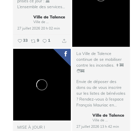
prises ce jour :
🏛️
L’ensemble des services...
Ville de Talence
Ville de Talence
27 juillet 2026 20 h 02 min
33
9
1
La Ville de Talence
continue de se mobiliser
contre les incendies. 👨‍🚒
🧑‍🚒
Envie de déposer des
dons ou de vous inscrire
sur les listes de bénévoles
? Rendez-vous à l’espace
François Mauriac en...
Ville de Talence
Ville de Talence
27 juillet 2026 13 h 42 min
MISE À JOUR I