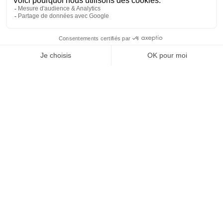
23
2
3
SHOW MORE