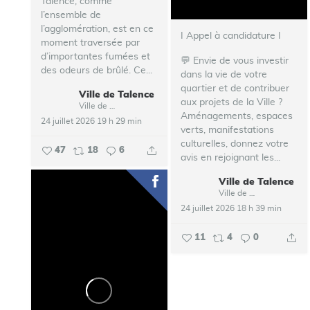
Talence, comme
l’ensemble de
l’agglomération, est en ce
I Appel à candidature I
moment traversée par
d’importantes fumées et
💬 Envie de vous investir
des odeurs de brûlé.
Ce...
dans la vie de votre
quartier et de contribuer
Ville de Talence
aux projets de la Ville ?
Ville de Talence
Aménagements, espaces
24 juillet 2026 19 h 29 min
verts, manifestations
culturelles, donnez votre
47
18
6
avis en rejoignant les...
Ville de Talence
Ville de Talence
24 juillet 2026 18 h 39 min
11
4
0