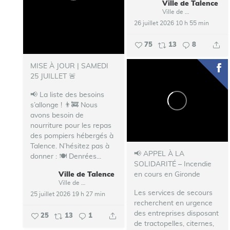
Ville de Talence
Ville de Talence
26 juillet 2026 10 h 55 min
75
13
8
MISE À JOUR | SAMEDI
25 JUILLET 🚨
📢 La liste des besoins
s’allonge !
👨‍🚒 Nous
avons besoin de
nourriture pour les repas
des pompiers hébergés à
Talence.
N’hésitez pas à
📢 APPEL À LA
donner :
🍽️ Denrées...
SOLIDARITÉ – Incendie
Ville de Talence
en cours en Gironde
Ville de Talence
Les services de secours
25 juillet 2026 19 h 27 min
recherchent en urgence
des entreprises disposant
25
13
1
de tractopelles, citernes,