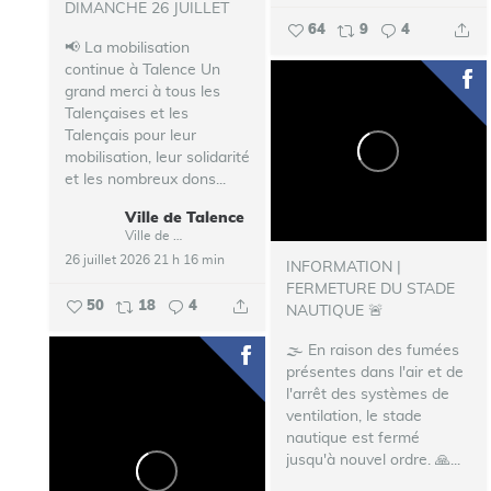
DIMANCHE 26 JUILLET
64
9
4
📢 La mobilisation
continue à Talence
Un
grand merci à tous les
Talençaises et les
Talençais pour leur
mobilisation, leur solidarité
et les nombreux dons...
Ville de Talence
Ville de Talence
26 juillet 2026 21 h 16 min
INFORMATION |
FERMETURE DU STADE
50
18
4
NAUTIQUE 🚨
🌫️ En raison des fumées
présentes dans l'air et de
l'arrêt des systèmes de
ventilation, le stade
nautique est fermé
jusqu'à nouvel ordre.
🙏...