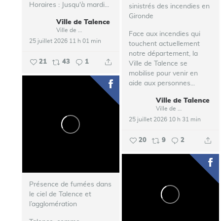
Horaires : Jusqu'à mardi...
sinistrés des incendies en
Gironde
Ville de Talence
Ville de Talence
Face aux incendies qui
25 juillet 2026 11 h 01 min
touchent actuellement
notre département, la
21
43
1
Ville de Talence se
mobilise pour venir en
aide aux personnes...
Ville de Talence
Ville de Talence
25 juillet 2026 10 h 31 min
20
9
2
Présence de fumées dans
le ciel de Talence et
l’agglomération