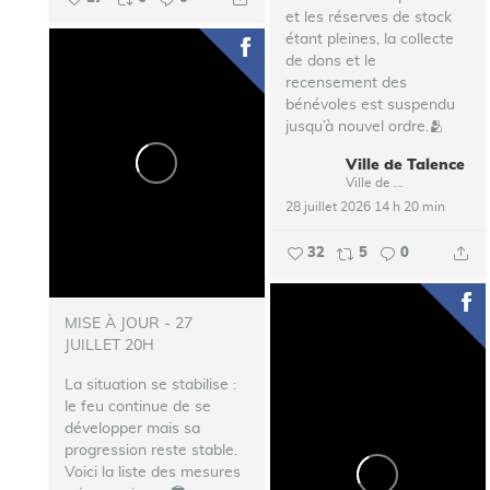
et les réserves de stock
étant pleines, la collecte
de dons et le
recensement des
bénévoles est suspendu
jusqu’à nouvel ordre.🫂
Ville de Talence
...
Ville de Talence
28 juillet 2026 14 h 20 min
32
5
0
MISE À JOUR - 27
JUILLET 20H
La situation se stabilise :
le feu continue de se
développer mais sa
progression reste stable.
Voici la liste des mesures