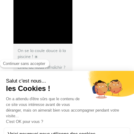
On se la coule douce à la
piscine ! ☀️
Envie de vous rafraîchir ?
💦 Direction le stade
nautique Henri
Deschamps !
🏊 Bassin
olympique, piscine à
vagues, pentagliss, jeux
d’extérieur, espace...
Ville de Talence
Ville de Talence
23 juillet 2026 14 h 10 min