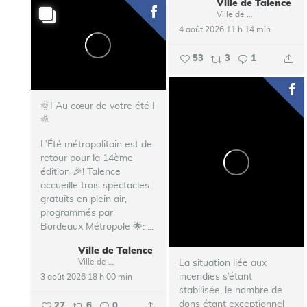
Ville de Talence
Ville de Talence
4 août 2026 11 h 14 min
53
3
1
🌞I Au cœur de votre été I
🌞
L’Été métropolitain est de
retour pour la 14ème
édition 🎉!
Talence
accueille trois spectacles
gratuits en plein air,
programmés par
Bordeaux Métropole 🌟:
...
Ville de Talence
Ville de Talence
La situation liée aux
incendies s’étant
3 août 2026 18 h 00 min
stabilisée, le nombre de
dons étant exceptionnel
27
6
0