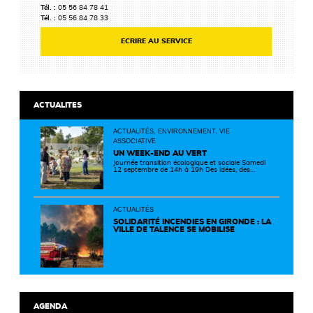
Tél. :
05 56 84 78 41
Tél. :
05 56 84 78 33
ECRIRE AU SERVICE
ACTUALITES
ACTUALITÉS, ENVIRONNEMENT, VIE
ASSOCIATIVE
UN WEEK-END AU VERT
Journée transition écologique et sociale Samedi
12 septembre de 14h à 19h Des idées, des
solutions et des rencontres pour passer à
l'action ! Cette journée réunit de nombreux
partenaires autour d'initiatives concrètes pour
un territoire plus durable et solidaire.
ACTUALITÉS
SOLIDARITÉ INCENDIES EN GIRONDE : LA
VILLE DE TALENCE SE MOBILISE
AGENDA