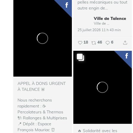
pelles mécaniques ou tout
autre engin de...
Ville de Talence
Ville de Talence
25 juillet 2026 11 h 43 min
18
46
6
APPEL À DONS URGENT
À TALENCE 🚨
Nous recherchons
rapidement : ☕
Percolateurs & Thermos
🔌 Rallonges & Multiprises
📍 Dépôt : Espace
François Mauriac ⏰
🔥 Solidarité avec les