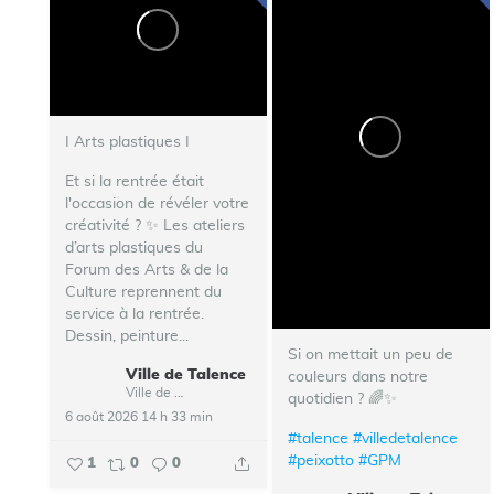
I Arts plastiques I
Et si la rentrée était
l'occasion de révéler votre
créativité ? ✨ Les ateliers
d’arts plastiques du
Forum des Arts & de la
Culture reprennent du
service à la rentrée.
Dessin, peinture...
Si on mettait un peu de
Ville de Talence
couleurs dans notre
Ville de Talence
quotidien ? 🌈✨
6 août 2026 14 h 33 min
#talence
#villedetalence
#peixotto
#GPM
1
0
0