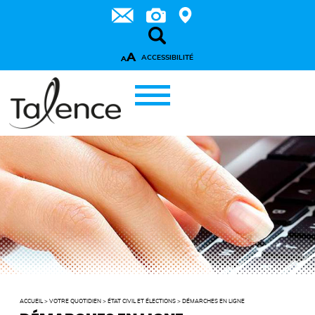
A
ACCESSIBILITÉ
A
ACCUEIL
>
VOTRE QUOTIDIEN
>
ÉTAT CIVIL ET ÉLECTIONS
>
DÉMARCHES EN LIGNE