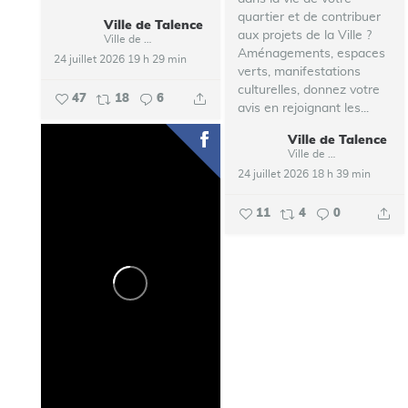
quartier et de contribuer
Ville de Talence
aux projets de la Ville ?
Ville de Talence
Aménagements, espaces
24 juillet 2026 19 h 29 min
verts, manifestations
culturelles, donnez votre
47
18
6
avis en rejoignant les...
Ville de Talence
Ville de Talence
24 juillet 2026 18 h 39 min
11
4
0