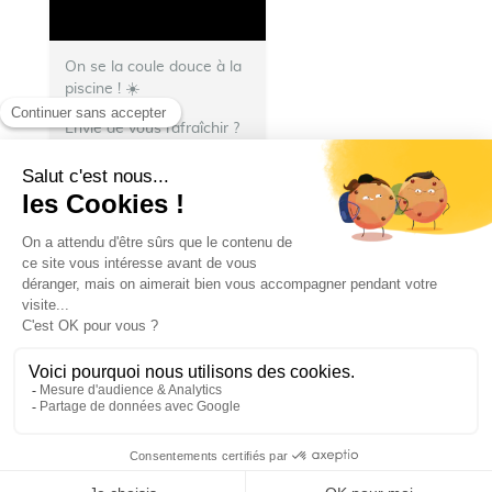
On se la coule douce à la
piscine ! ☀️
Envie de vous rafraîchir ?
💦 Direction le stade
nautique Henri
Deschamps !
🏊 Bassin
olympique, piscine à
vagues, pentagliss, jeux
d’extérieur, espace...
Ville de Talence
Ville de Talence
23 juillet 2026 14 h 10 min
23
2
3
SHOW MORE