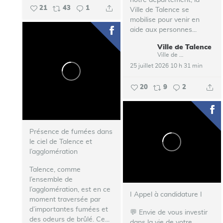
21
43
1
Ville de Talence se
mobilise pour venir en
aide aux personnes...
Ville de Talence
Ville de Talence
25 juillet 2026 10 h 31 min
20
9
2
Présence de fumées dans
le ciel de Talence et
l’agglomération
Talence, comme
l’ensemble de
l’agglomération, est en ce
I Appel à candidature I
moment traversée par
d’importantes fumées et
💬 Envie de vous investir
des odeurs de brûlé.
Ce...
dans la vie de votre