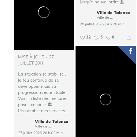
jusqu’à nouvel ordre.🫂
Ville de Talence
...
Ville de Talence
28 juillet 2026 14 h 20 min
32
5
0
MISE À JOUR - 27
JUILLET 20H
La situation se stabilise :
le feu continue de se
développer mais sa
progression reste stable.
Voici la liste des mesures
prises ce jour :
🏛️
L’ensemble des services...
Ville de Talence
Ville de Talence
27 juillet 2026 20 h 02 min