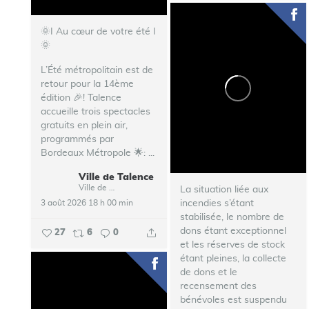
🌞I Au cœur de votre été I
🌞
L’Été métropolitain est de
retour pour la 14ème
édition 🎉!
Talence
accueille trois spectacles
gratuits en plein air,
programmés par
Bordeaux Métropole 🌟:
...
Ville de Talence
Ville de Talence
La situation liée aux
incendies s’étant
3 août 2026 18 h 00 min
stabilisée, le nombre de
dons étant exceptionnel
27
6
0
et les réserves de stock
étant pleines, la collecte
de dons et le
recensement des
bénévoles est suspendu