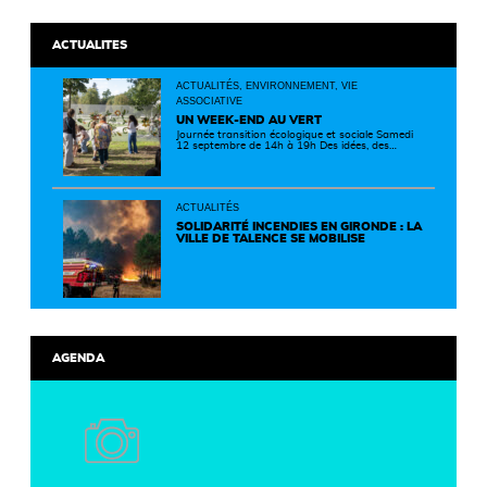
ACTUALITES
ACTUALITÉS, ENVIRONNEMENT, VIE
ASSOCIATIVE
UN WEEK-END AU VERT
Journée transition écologique et sociale Samedi
12 septembre de 14h à 19h Des idées, des
solutions et des rencontres pour passer à
l'action ! Cette journée réunit de nombreux
partenaires autour d'initiatives concrètes pour
un territoire plus durable et solidaire.
ACTUALITÉS
SOLIDARITÉ INCENDIES EN GIRONDE : LA
VILLE DE TALENCE SE MOBILISE
AGENDA