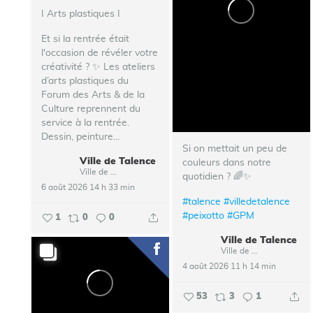
I Arts plastiques I
Et si la rentrée était
l'occasion de révéler votre
créativité ? ✨ Les ateliers
d’arts plastiques du
Forum des Arts & de la
Culture reprennent du
service à la rentrée.
Dessin, peinture...
Si on mettait un peu de
Ville de Talence
couleurs dans notre
Ville de Talence
quotidien ? 🌈✨
6 août 2026 14 h 33 min
#talence
#villedetalence
#peixotto
#GPM
1
0
0
Ville de Talence
Ville de Talence
4 août 2026 11 h 14 min
53
3
1