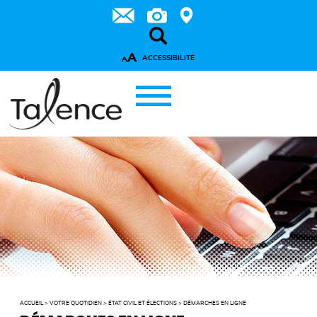
A
ACCESSIBILITÉ
A
ACCUEIL
>
VOTRE QUOTIDIEN
>
ÉTAT CIVIL ET ÉLECTIONS
>
DÉMARCHES EN LIGNE