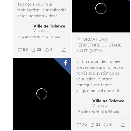
Talençais pour leur
mobilisation, leur solidarité
et les nombreux dons...
Ville de Talence
Ville de Talence
26 juillet 2026 21 h 16 min
INFORMATION |
FERMETURE DU STADE
50
18
4
NAUTIQUE 🚨
🌫️ En raison des fumées
présentes dans l'air et de
l'arrêt des systèmes de
ventilation, le stade
nautique est fermé
jusqu'à nouvel ordre.
🙏...
Ville de Talence
Ville de Talence
26 juillet 2026 10 h 55 min
75
13
8