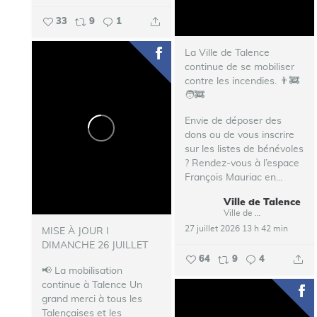
33
9
1
La Ville de Talence
continue de se mobiliser
contre les incendies. 👨‍🚒
🧑‍🚒
Envie de déposer des
dons ou de vous inscrire
sur les listes de bénévoles
? Rendez-vous à l’espace
François Mauriac en...
Ville de Talence
Ville de Talence
27 juillet 2026 13 h 42 min
MISE À JOUR I
DIMANCHE 26 JUILLET
64
9
4
📢 La mobilisation
continue à Talence
Un
grand merci à tous les
Talençaises et les