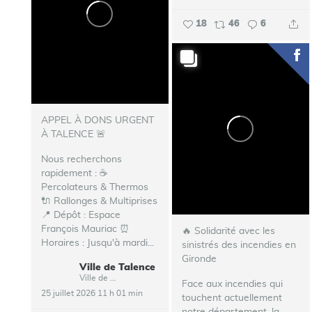
18
46
6
APPEL À DONS URGENT
À TALENCE 🚨
Nous recherchons
rapidement : ☕
Percolateurs & Thermos
🔌 Rallonges & Multiprises
📍 Dépôt : Espace
François Mauriac ⏰
🔥 Solidarité avec les
Horaires : Jusqu'à mardi...
sinistrés des incendies en
Gironde
Ville de Talence
Ville de Talence
Face aux incendies qui
25 juillet 2026 11 h 01 min
touchent actuellement
notre département, la