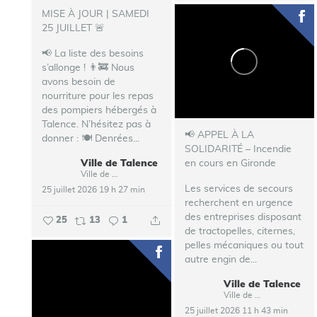
MISE À JOUR | SAMEDI
25 JUILLET 🚨
📢 La liste des besoins
s’allonge !
👨‍🚒 Nous
avons besoin de
nourriture pour les repas
des pompiers hébergés à
Talence.
N’hésitez pas à
📢 APPEL À LA
donner :
🍽️ Denrées...
SOLIDARITÉ – Incendie
Ville de Talence
en cours en Gironde
Ville de Talence
Les services de secours
25 juillet 2026 19 h 27 min
recherchent en urgence
des entreprises disposant
25
13
1
de tractopelles, citernes,
pelles mécaniques ou tout
autre engin de...
Ville de Talence
Ville de Talence
25 juillet 2026 11 h 43 min