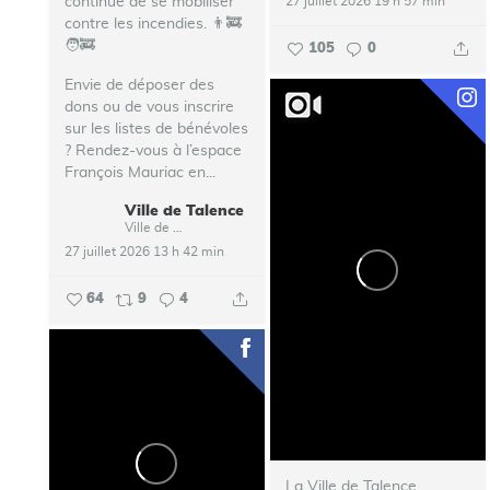
continue de se mobiliser
27 juillet 2026 19 h 57 min
contre les incendies. 👨‍🚒
🧑‍🚒
105
0
Envie de déposer des
dons ou de vous inscrire
sur les listes de bénévoles
? Rendez-vous à l’espace
François Mauriac en...
Ville de Talence
Ville de Talence
27 juillet 2026 13 h 42 min
64
9
4
La Ville de Talence