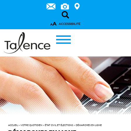
A
ACCESSIBILITÉ
A
ACCUEIL
>
VOTRE QUOTIDIEN
>
ÉTAT CIVIL ET ÉLECTIONS
>
DÉMARCHES EN LIGNE