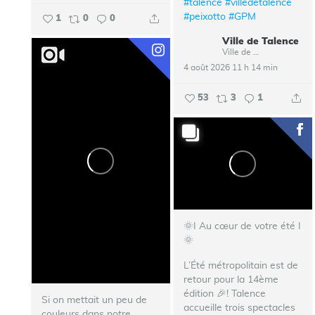
#talence
#villedetalence
#peixotto
#GPM
1
0
0
Ville de Talence
Ville de Talence
4 août 2026 11 h 14 min
53
3
1
🌞I Au cœur de votre été I
🌞
L’Été métropolitain est de
retour pour la 14ème
édition 🎉!
Talence
Si on mettait un peu de
accueille trois spectacles
couleurs dans notre