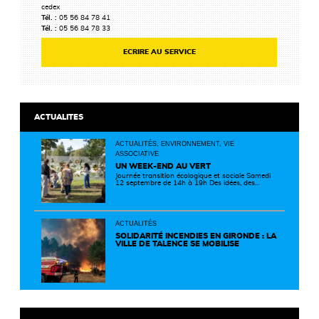
cedex
Tél. :
05 56 84 78 41
Tél. :
05 56 84 78 33
ECRIRE AU SERVICE
ACTUALITES
ACTUALITÉS, ENVIRONNEMENT, VIE
ASSOCIATIVE
UN WEEK-END AU VERT
Journée transition écologique et sociale Samedi
12 septembre de 14h à 19h Des idées, des
solutions et des rencontres pour passer à
l'action ! Cette journée réunit de nombreux
partenaires autour d'initiatives concrètes pour
un territoire plus durable et solidaire.
ACTUALITÉS
SOLIDARITÉ INCENDIES EN GIRONDE : LA
VILLE DE TALENCE SE MOBILISE