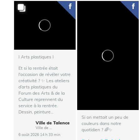
I Arts plastiques I
Et si la rentrée était
l'occasion de révéler votre
créativité ? ✨ Les ateliers
d’arts plastiques du
Forum des Arts & de la
Culture reprennent du
service à la rentrée.
Dessin, peinture...
Si on mettait un peu de
Ville de Talence
couleurs dans notre
Ville de Talence
quotidien ? 🌈✨
6 août 2026 14 h 33 min