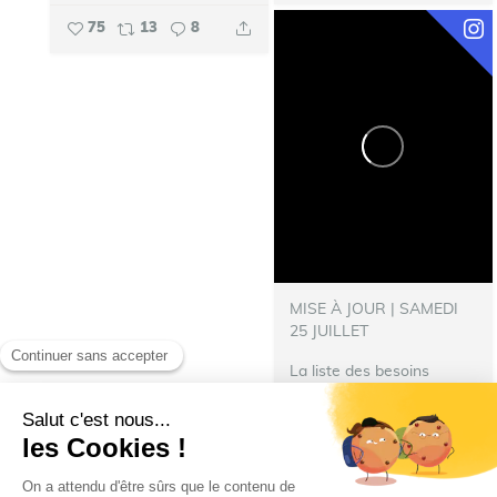
75
13
8
MISE À JOUR | SAMEDI
25 JUILLET
La liste des besoins
s’allonge !
‍ Nous avons
besoin de nourriture pour
les repas des pompiers
hébergés à Talence.
N’hésitez pas à donner :