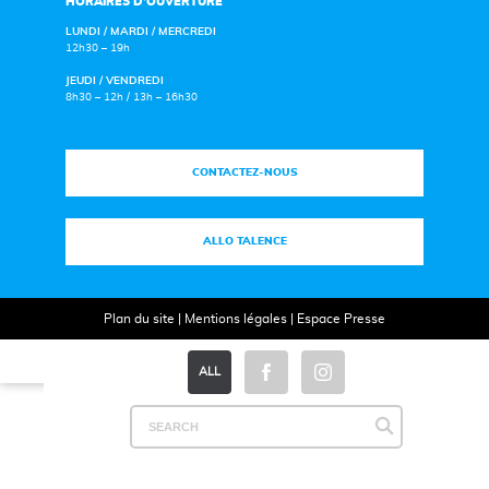
HORAIRES D’OUVERTURE
LUNDI / MARDI / MERCREDI
12h30 – 19h
JEUDI / VENDREDI
8h30 – 12h / 13h – 16h30
CONTACTEZ-NOUS
ALLO TALENCE
Plan du site
|
Mentions légales
|
Espace Presse
ALL