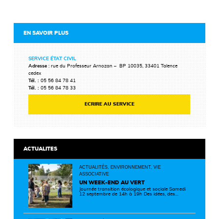
EN SAVOIR PLUS
SERVICE ÉTAT CIVIL
Adresse
: rue du Professeur Arnozan – BP 10035, 33401 Talence
cedex
Tél. :
05 56 84 78 41
Tél. :
05 56 84 78 33
ECRIRE AU SERVICE
ACTUALITES
ACTUALITÉS, ENVIRONNEMENT, VIE
ASSOCIATIVE
UN WEEK-END AU VERT
Journée transition écologique et sociale Samedi
12 septembre de 14h à 19h Des idées, des
solutions et des rencontres pour passer à
l'action ! Cette journée réunit de nombreux
partenaires autour d'initiatives concrètes pour
un territoire plus durable et solidaire.