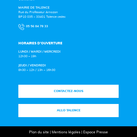
MAIRIE DE TALENCE
Rue du Professeur Arnozan
BP10 035 – 33401 Talence cedex
05 56 84 78 33
HORAIRES D’OUVERTURE
LUNDI / MARDI / MERCREDI
12h30 – 19h
JEUDI / VENDREDI
8h30 – 12h / 13h – 16h30
CONTACTEZ-NOUS
ALLO TALENCE
Plan du site
|
Mentions légales
|
Espace Presse