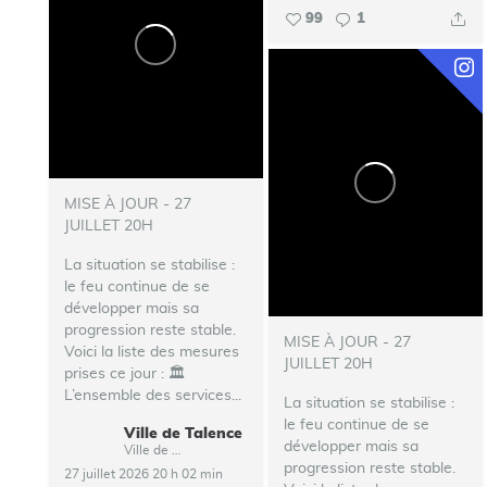
99
1
MISE À JOUR - 27
JUILLET 20H
La situation se stabilise :
le feu continue de se
développer mais sa
progression reste stable.
MISE À JOUR - 27
Voici la liste des mesures
JUILLET 20H
prises ce jour :
🏛️
L’ensemble des services...
La situation se stabilise :
le feu continue de se
Ville de Talence
développer mais sa
Ville de Talence
progression reste stable.
27 juillet 2026 20 h 02 min