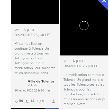
MISE À JOUR I
DIMANCHE 26 JUILLET
📢 La mobilisation
continue à Talence
Un
grand merci à tous les
Talençaises et les
MISE À JOUR I
Talençais pour leur
DIMANCHE 26 JUILLET
mobilisation, leur solidarité
et les nombreux dons...
La mobilisation continue à
Talence
Un grand merci à
Ville de Talence
tous les Talençaises et les
Ville de Talence
Talençais pour leur
26 juillet 2026 21 h 16 min
mobilisation, leur solidarité
et les nombreux dons déjà
50
18
4
réalisés. Votre...