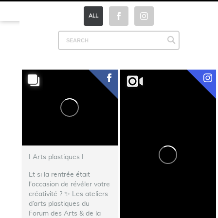
ALL
I Arts plastiques I
Et si la rentrée était
l'occasion de révéler votre
créativité ? ✨ Les ateliers
d’arts plastiques du
Forum des Arts & de la