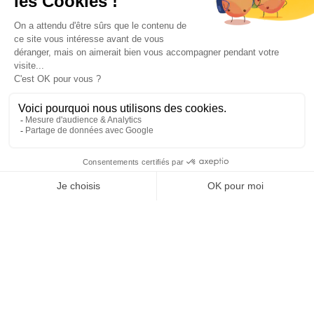
des pompiers hébergés à
Talence.
N’hésitez pas à
donner :
🍽️ Denrées...
Ville de Talence
Ville de Talence
25 juillet 2026 19 h 27 min
25
13
1
SHOW MORE