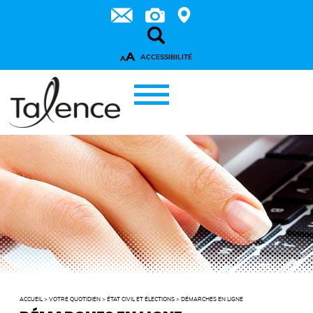
A
ACCESSIBILITÉ
A
ACCUEIL
>
VOTRE QUOTIDIEN
>
ÉTAT CIVIL ET ÉLECTIONS
>
DÉMARCHES EN LIGNE