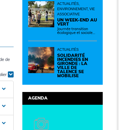
ACTUALITÉS,
ENVIRONNEMENT, VIE
ASSOCIATIVE
UN WEEK-END AU
VERT
Journée transition
écologique et sociale
Samedi 12 septembre
de 14h à 19h Des
idées, des solutions et
des rencontres pour
ACTUALITÉS
passer à l'action !
Cette journée réunit
SOLIDARITÉ
nde de
de nombreux
INCENDIES EN
partenaires autour
GIRONDE : LA
d'initiatives concrètes
VILLE DE
pour un territoire plus
TALENCE SE
plier
durable et solidaire.
MOBILISE
AGENDA