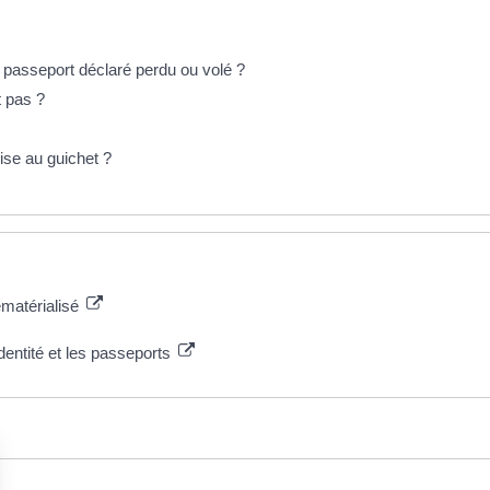
n passeport déclaré perdu ou volé ?
 pas ?
rise au guichet ?
dématérialisé
identité et les passeports