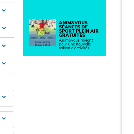
ANIM&VOUS –
SÉANCES DE
SPORT PLEIN AIR
GRATUITES
Anim&vous revient
pour une nouvelle
saison d’activités…