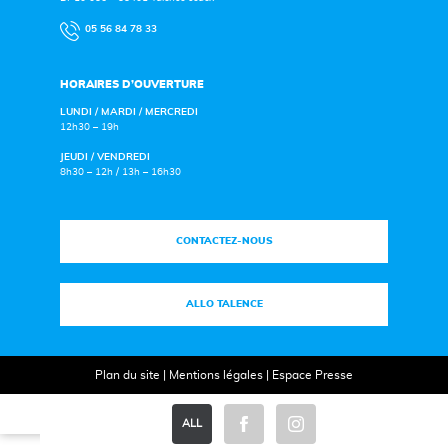
05 56 84 78 33
HORAIRES D’OUVERTURE
LUNDI / MARDI / MERCREDI
12h30 – 19h
JEUDI / VENDREDI
8h30 – 12h / 13h – 16h30
CONTACTEZ-NOUS
ALLO TALENCE
Plan du site
|
Mentions légales
|
Espace Presse
ALL