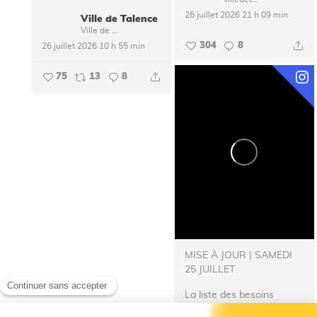
26 juillet 2026 21 h 09 min
Ville de Talence
Ville de Talence
304
8
26 juillet 2026 10 h 55 min
75
13
8
MISE À JOUR | SAMEDI
25 JUILLET
La liste des besoins
s’allonge !
‍ Nous avons