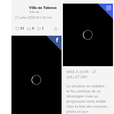
Ville de Talence
Ville de Talence
27 juillet 2026 20 h 02 min
33
9
1
MISE À JOUR - 27
JUILLET 20H
La situation se stabilise :
le feu continue de se
développer mais sa
progression reste stable.
Voici la liste des mesures
prises ce jour :