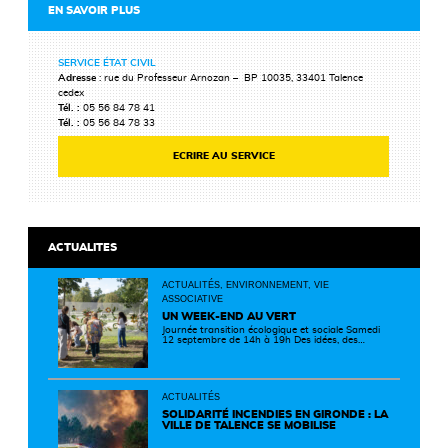
EN SAVOIR PLUS
SERVICE ÉTAT CIVIL
Adresse
: rue du Professeur Arnozan – BP 10035, 33401 Talence
cedex
Tél. :
05 56 84 78 41
Tél. :
05 56 84 78 33
ECRIRE AU SERVICE
ACTUALITES
ACTUALITÉS, ENVIRONNEMENT, VIE
ASSOCIATIVE
UN WEEK-END AU VERT
Journée transition écologique et sociale Samedi
12 septembre de 14h à 19h Des idées, des
solutions et des rencontres pour passer à
l'action ! Cette journée réunit de nombreux
partenaires autour d'initiatives concrètes pour
un territoire plus durable et solidaire.
ACTUALITÉS
SOLIDARITÉ INCENDIES EN GIRONDE : LA
VILLE DE TALENCE SE MOBILISE