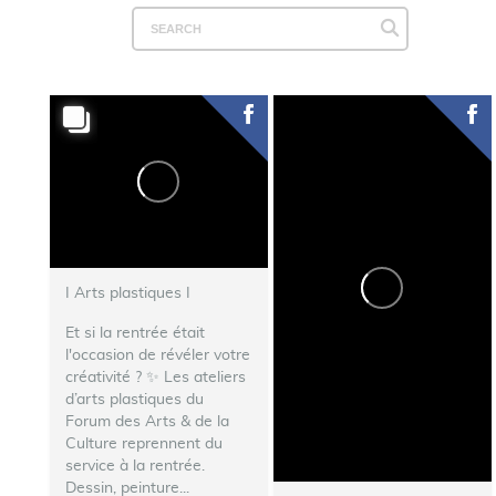
I Arts plastiques I
Et si la rentrée était
l'occasion de révéler votre
créativité ? ✨ Les ateliers
d’arts plastiques du
Forum des Arts & de la
Culture reprennent du
service à la rentrée.
Dessin, peinture...