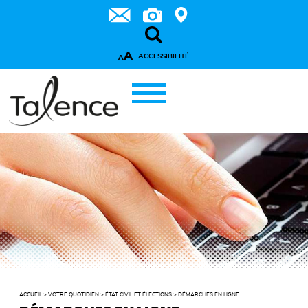
A
ACCESSIBILITÉ
A
ACCUEIL
>
VOTRE QUOTIDIEN
>
ÉTAT CIVIL ET ÉLECTIONS
>
DÉMARCHES EN LIGNE