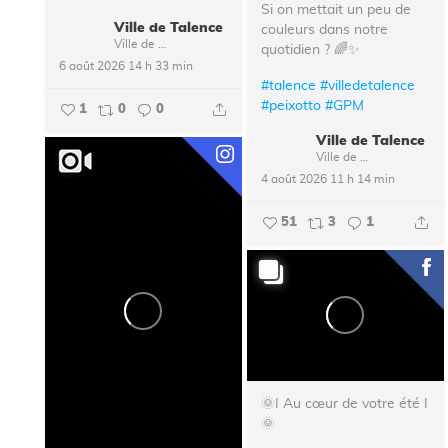
Si on mettait un peu de
Ville de Talence
couleurs dans notre
Ville de Talence
quotidien ? 🌈✨
6 août 2026 14 h 33 min
#talence
#villedetalence
#peixotto
#GPM
1
0
0
Ville de Talence
Ville de Talence
4 août 2026 11 h 14 min
51
3
1
🌞I Au cœur de votre été I
🌞