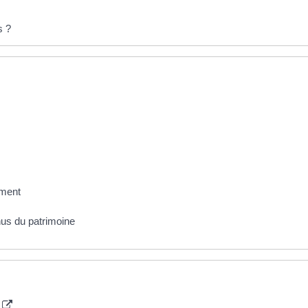
s ?
ement
us du patrimoine
)