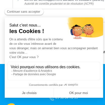
Autorité de contrôle prudentiel et de résolution (ACPR)
©
Direction de l'information légale et administrative
POUR LES NOTAIRES
SEULES LES DEMANDES FAITES AU MOYEN DE LA PLATEFORM
CONTACT
MAIRIE DE TALENCE
Rue du Professeur Arnozan
BP10 035 – 33401 Talence cedex
05 56 84 78 33