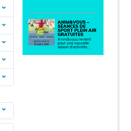
ANIM&VOUS –
SÉANCES DE
SPORT PLEIN AIR
GRATUITES
Anim&vous revient
pour une nouvelle
saison d’activités…