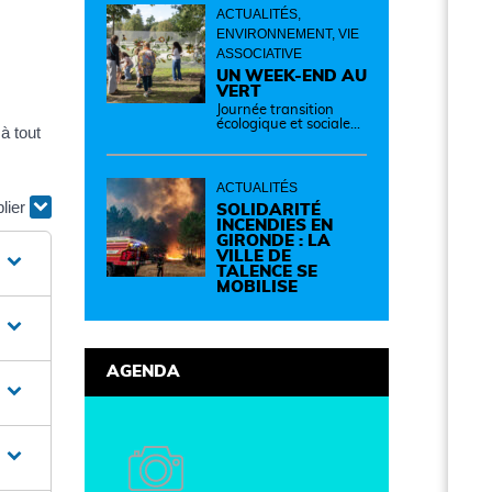
ACTUALITÉS,
ENVIRONNEMENT, VIE
ASSOCIATIVE
UN WEEK-END AU
VERT
Journée transition
écologique et sociale
à tout
Samedi 12 septembre
de 14h à 19h Des
idées, des solutions et
des rencontres pour
ACTUALITÉS
passer à l'action !
plier
Cette journée réunit
SOLIDARITÉ
de nombreux
INCENDIES EN
partenaires autour
GIRONDE : LA
d'initiatives concrètes
VILLE DE
pour un territoire plus
TALENCE SE
durable et solidaire.
MOBILISE
AGENDA