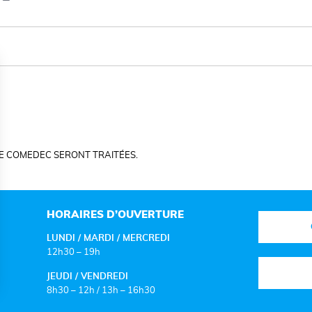
E COMEDEC SERONT TRAITÉES.
HORAIRES D’OUVERTURE
LUNDI / MARDI / MERCREDI
12h30 – 19h
JEUDI / VENDREDI
8h30 – 12h / 13h – 16h30