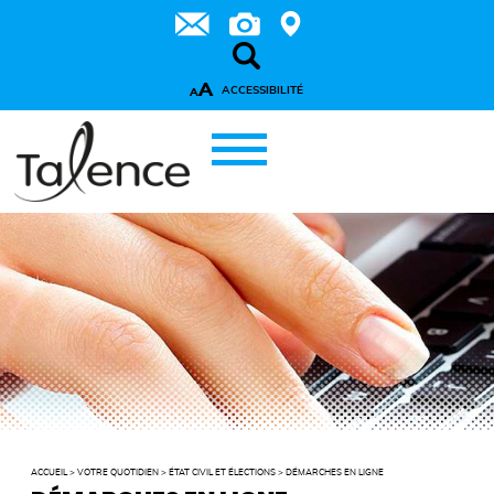
A
ACCESSIBILITÉ
A
ACCUEIL
>
VOTRE QUOTIDIEN
>
ÉTAT CIVIL ET ÉLECTIONS
>
DÉMARCHES EN LIGNE