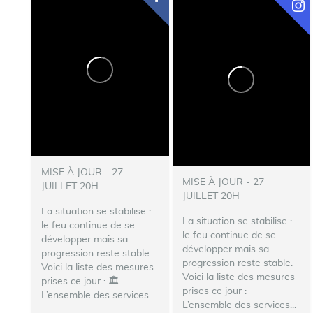
MISE À JOUR - 27
MISE À JOUR - 27
JUILLET 20H
JUILLET 20H
La situation se stabilise :
La situation se stabilise :
le feu continue de se
le feu continue de se
développer mais sa
développer mais sa
progression reste stable.
progression reste stable.
Voici la liste des mesures
Voici la liste des mesures
prises ce jour :
🏛️
prises ce jour :
L’ensemble des services...
L’ensemble des services...