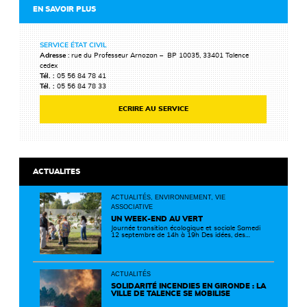
EN SAVOIR PLUS
SERVICE ÉTAT CIVIL
Adresse
: rue du Professeur Arnozan – BP 10035, 33401 Talence
cedex
Tél. :
05 56 84 78 41
Tél. :
05 56 84 78 33
ECRIRE AU SERVICE
ACTUALITES
ACTUALITÉS, ENVIRONNEMENT, VIE
ASSOCIATIVE
UN WEEK-END AU VERT
Journée transition écologique et sociale Samedi
12 septembre de 14h à 19h Des idées, des
solutions et des rencontres pour passer à
l'action ! Cette journée réunit de nombreux
partenaires autour d'initiatives concrètes pour
un territoire plus durable et solidaire.
ACTUALITÉS
SOLIDARITÉ INCENDIES EN GIRONDE : LA
VILLE DE TALENCE SE MOBILISE