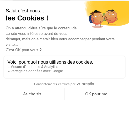
s’allonge !
👨‍🚒 Nous
avons besoin de
nourriture pour les repas
des pompiers hébergés à
Talence.
N’hésitez pas à
donner :
🍽️ Denrées...
Ville de Talence
Ville de Talence
25 juillet 2026 19 h 27 min
25
13
1
SHOW MORE