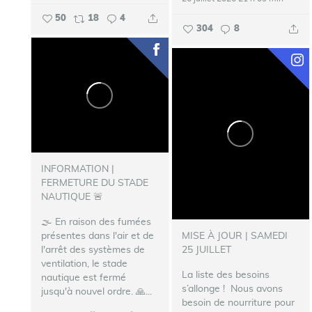
50
18
4
304
8
INFORMATION |
FERMETURE DU STADE
NAUTIQUE 🚨
🌫️ En raison des fumées
présentes dans l'air et de
MISE À JOUR | SAMEDI
l'arrêt des systèmes de
25 JUILLET
ventilation, le stade
La liste des besoins
nautique est fermé
s’allonge !
‍ Nous avons
jusqu'à nouvel ordre.
🙏...
besoin de nourriture pour