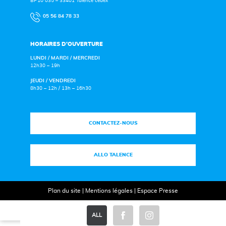
BP10 035 – 33401 Talence cedex
05 56 84 78 33
HORAIRES D’OUVERTURE
LUNDI / MARDI / MERCREDI
12h30 – 19h
JEUDI / VENDREDI
8h30 – 12h / 13h – 16h30
CONTACTEZ-NOUS
ALLO TALENCE
Plan du site
|
Mentions légales
|
Espace Presse
ALL