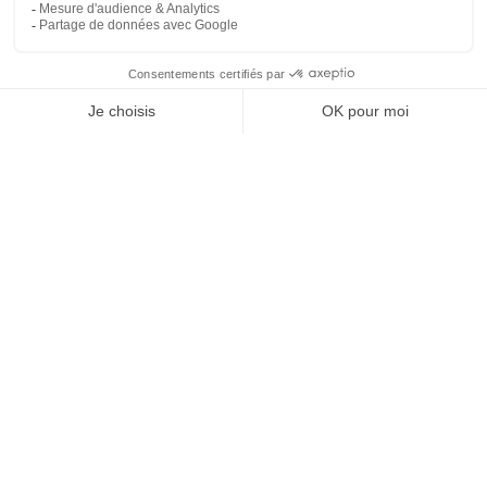
69
6
SHOW MORE