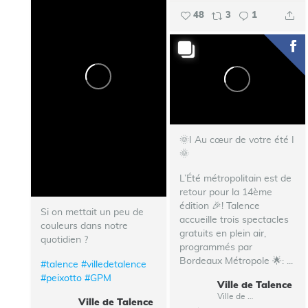
48
3
1
🌞I Au cœur de votre été I
🌞
L’Été métropolitain est de
retour pour la 14ème
édition 🎉!
Talence
Si on mettait un peu de
accueille trois spectacles
couleurs dans notre
gratuits en plein air,
quotidien ?
programmés par
Bordeaux Métropole 🌟:
...
#talence
#villedetalence
#peixotto
#GPM
Ville de Talence
Ville de Talence
Ville de Talence