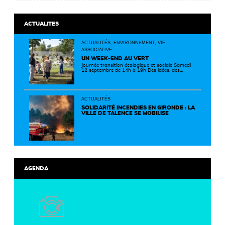
ACTUALITES
ACTUALITÉS, ENVIRONNEMENT, VIE
ASSOCIATIVE
UN WEEK-END AU VERT
Journée transition écologique et sociale Samedi
12 septembre de 14h à 19h Des idées, des
solutions et des rencontres pour passer à
l'action ! Cette journée réunit de nombreux
partenaires autour d'initiatives concrètes pour
un territoire plus durable et solidaire.
ACTUALITÉS
SOLIDARITÉ INCENDIES EN GIRONDE : LA
VILLE DE TALENCE SE MOBILISE
AGENDA