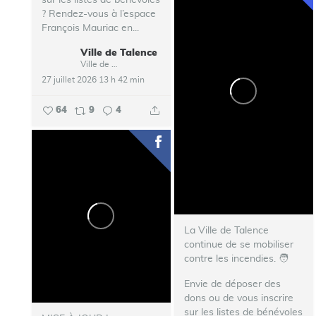
sur les listes de bénévoles
? Rendez-vous à l’espace
François Mauriac en...
Ville de Talence
Ville de Talence
27 juillet 2026 13 h 42 min
64
9
4
La Ville de Talence
continue de se mobiliser
contre les incendies. ‍🧑‍
Envie de déposer des
dons ou de vous inscrire
sur les listes de bénévoles