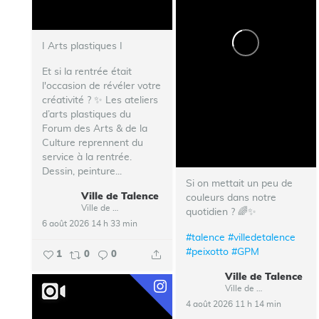
I Arts plastiques I
Et si la rentrée était
l'occasion de révéler votre
créativité ? ✨ Les ateliers
d’arts plastiques du
Forum des Arts & de la
Culture reprennent du
service à la rentrée.
Dessin, peinture...
Si on mettait un peu de
Ville de Talence
couleurs dans notre
Ville de Talence
quotidien ? 🌈✨
6 août 2026 14 h 33 min
#talence
#villedetalence
#peixotto
#GPM
1
0
0
Ville de Talence
Ville de Talence
4 août 2026 11 h 14 min