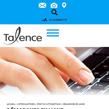
A
ACCESSIBILITÉ
A
ACCUEIL
>
VOTRE QUOTIDIEN
>
ÉTAT CIVIL ET ÉLECTIONS
>
DÉMARCHES EN LIGNE