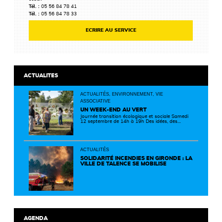
Tél. :
05 56 84 78 41
Tél. :
05 56 84 78 33
ECRIRE AU SERVICE
ACTUALITES
ACTUALITÉS, ENVIRONNEMENT, VIE
ASSOCIATIVE
UN WEEK-END AU VERT
Journée transition écologique et sociale Samedi
12 septembre de 14h à 19h Des idées, des
solutions et des rencontres pour passer à
l'action ! Cette journée réunit de nombreux
partenaires autour d'initiatives concrètes pour
un territoire plus durable et solidaire.
ACTUALITÉS
SOLIDARITÉ INCENDIES EN GIRONDE : LA
VILLE DE TALENCE SE MOBILISE
AGENDA