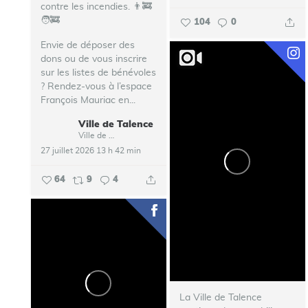
contre les incendies. 👨‍🚒
🧑‍🚒
104
0
Envie de déposer des
dons ou de vous inscrire
sur les listes de bénévoles
? Rendez-vous à l’espace
François Mauriac en...
Ville de Talence
Ville de Talence
27 juillet 2026 13 h 42 min
64
9
4
La Ville de Talence