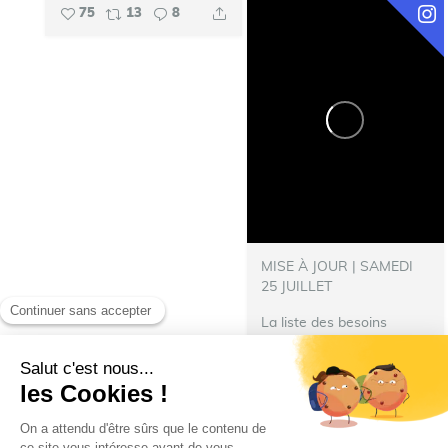
75
13
8
MISE À JOUR | SAMEDI
25 JUILLET
La liste des besoins
s’allonge !
‍ Nous avons
besoin de nourriture pour
les repas des pompiers
hébergés à Talence.
N’hésitez pas à donner :
Denrées immédiatement...