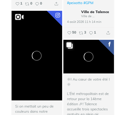
#peixotto
#GPM
1
0
0
Ville de Talence
Ville de Talence
4 août 2026 11 h 14 min
50
3
1
🌞I Au cœur de votre été I
🌞
L’Été métropolitain est de
retour pour la 14ème
édition 🎉!
Talence
Si on mettait un peu de
accueille trois spectacles
couleurs dans notre
gratuits en plein air,