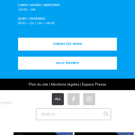
LUNDI / MARDI / MERCREDI
12h30 – 19h
JEUDI / VENDREDI
8h30 – 12h / 13h – 16h30
CONTACTEZ-NOUS
ALLO TALENCE
Plan du site
|
Mentions légales
|
Espace Presse
ALL