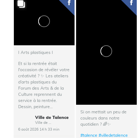
I Arts plastiques I
Et si la rentrée était
l'occasion de révéler votre
créativité ? ✨ Les ateliers
d’arts plastiques du
Forum des Arts & de la
Culture reprennent du
service à la rentrée.
Dessin, peinture...
Si on mettait un peu de
Ville de Talence
couleurs dans notre
Ville de Talence
quotidien ? 🌈✨
6 août 2026 14 h 33 min
#talence
#villedetalence