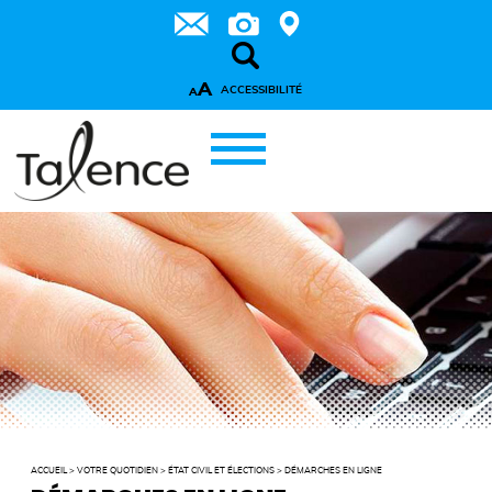
A
ACCESSIBILITÉ
A
ACCUEIL
>
VOTRE QUOTIDIEN
>
ÉTAT CIVIL ET ÉLECTIONS
>
DÉMARCHES EN LIGNE