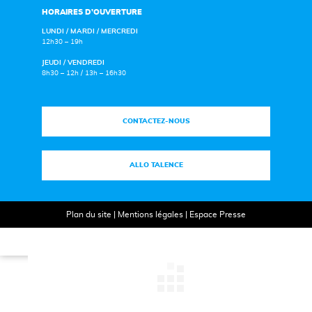
HORAIRES D’OUVERTURE
LUNDI / MARDI / MERCREDI
12h30 – 19h
JEUDI / VENDREDI
8h30 – 12h / 13h – 16h30
CONTACTEZ-NOUS
ALLO TALENCE
Plan du site
|
Mentions légales
|
Espace Presse