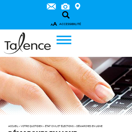
A
ACCESSIBILITÉ
A
ACCUEIL
>
VOTRE QUOTIDIEN
>
ÉTAT CIVIL ET ÉLECTIONS
>
DÉMARCHES EN LIGNE