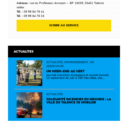
Adresse
: rue du Professeur Arnozan – BP 10035, 33401 Talence
cedex
Tél. :
05 56 84 78 41
Tél. :
05 56 84 78 33
ECRIRE AU SERVICE
ACTUALITES
ACTUALITÉS, ENVIRONNEMENT, VIE
ASSOCIATIVE
UN WEEK-END AU VERT
Journée transition écologique et sociale Samedi
12 septembre de 14h à 19h Des idées, des
solutions et des rencontres pour passer à
l'action ! Cette journée réunit de nombreux
partenaires autour d'initiatives concrètes pour
un territoire plus durable et solidaire.
ACTUALITÉS
SOLIDARITÉ INCENDIES EN GIRONDE : LA
VILLE DE TALENCE SE MOBILISE