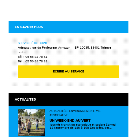
EN SAVOIR PLUS
SERVICE ÉTAT CIVIL
Adresse
: rue du Professeur Arnozan – BP 10035, 33401 Talence
cedex
Tél. :
05 56 84 78 41
Tél. :
05 56 84 78 33
ECRIRE AU SERVICE
ACTUALITES
ACTUALITÉS, ENVIRONNEMENT, VIE
ASSOCIATIVE
UN WEEK-END AU VERT
Journée transition écologique et sociale Samedi
12 septembre de 14h à 19h Des idées, des
solutions et des rencontres pour passer à
l'action ! Cette journée réunit de nombreux
partenaires autour d'initiatives concrètes pour