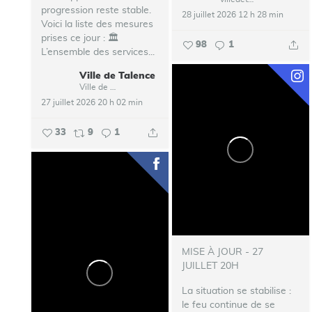
progression reste stable.
28 juillet 2026 12 h 28 min
Voici la liste des mesures
prises ce jour :
🏛️
98
1
L’ensemble des services...
Ville de Talence
Ville de Talence
27 juillet 2026 20 h 02 min
33
9
1
MISE À JOUR - 27
JUILLET 20H
La situation se stabilise :
le feu continue de se