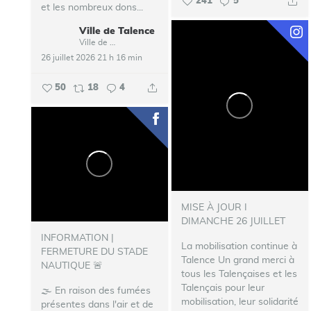
241
5
et les nombreux dons...
Ville de Talence
Ville de Talence
26 juillet 2026 21 h 16 min
50
18
4
MISE À JOUR I
DIMANCHE 26 JUILLET
INFORMATION |
La mobilisation continue à
FERMETURE DU STADE
Talence
Un grand merci à
NAUTIQUE 🚨
tous les Talençaises et les
Talençais pour leur
🌫️ En raison des fumées
mobilisation, leur solidarité
présentes dans l'air et de