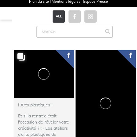
Plan du site
|
Mentions légales
|
Espace Presse
ALL
I Arts plastiques I
Et si la rentrée était
l'occasion de révéler votre
créativité ? ✨ Les ateliers
d’arts plastiques du