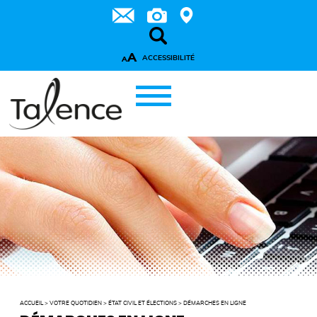
A
ACCESSIBILITÉ
A
ACCUEIL
>
VOTRE QUOTIDIEN
>
ÉTAT CIVIL ET ÉLECTIONS
>
DÉMARCHES EN LIGNE