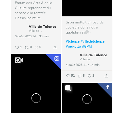
Forum des Arts & de la
Culture reprennent du
service à la rentrée.
Dessin, peinture...
Si on mettait un peu de
Ville de Talence
couleurs dans notre
Ville de Talence
quotidien ? 🌈✨
6 août 2026 14 h 33 min
#talence
#villedetalence
#peixotto
#GPM
1
0
0
Ville de Talence
Ville de Talence
4 août 2026 11 h 14 min
51
3
1