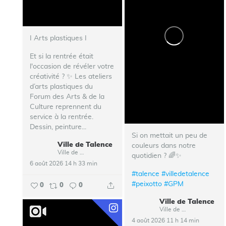
I Arts plastiques I
Et si la rentrée était
l'occasion de révéler votre
créativité ? ✨ Les ateliers
d’arts plastiques du
Forum des Arts & de la
Culture reprennent du
service à la rentrée.
Dessin, peinture...
Si on mettait un peu de
Ville de Talence
couleurs dans notre
Ville de Talence
quotidien ? 🌈✨
6 août 2026 14 h 33 min
#talence
#villedetalence
#peixotto
#GPM
0
0
0
Ville de Talence
Ville de Talence
4 août 2026 11 h 14 min