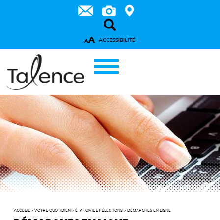
A
ACCESSIBILITÉ
A
ACCUEIL
>
VOTRE QUOTIDIEN
>
ÉTAT CIVIL ET ÉLECTIONS
>
DÉMARCHES EN LIGNE