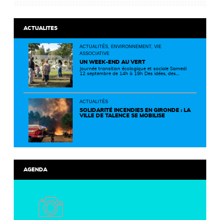
ACTUALITES
ACTUALITÉS, ENVIRONNEMENT, VIE
ASSOCIATIVE
UN WEEK-END AU VERT
Journée transition écologique et sociale Samedi
12 septembre de 14h à 19h Des idées, des
solutions et des rencontres pour passer à
l'action ! Cette journée réunit de nombreux
partenaires autour d'initiatives concrètes pour
un territoire plus durable et solidaire.
ACTUALITÉS
SOLIDARITÉ INCENDIES EN GIRONDE : LA
VILLE DE TALENCE SE MOBILISE
AGENDA