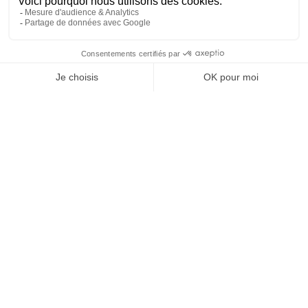
69
6
SHOW MORE