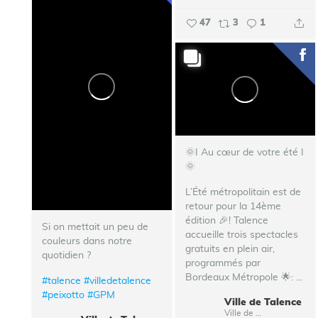
47
3
1
🌞I Au cœur de votre été I
🌞
L’Été métropolitain est de
retour pour la 14ème
édition 🎉!
Talence
Si on mettait un peu de
accueille trois spectacles
couleurs dans notre
gratuits en plein air,
quotidien ?
programmés par
Bordeaux Métropole 🌟:
...
#talence
#villedetalence
#peixotto
#GPM
Ville de Talence
Ville de Talence