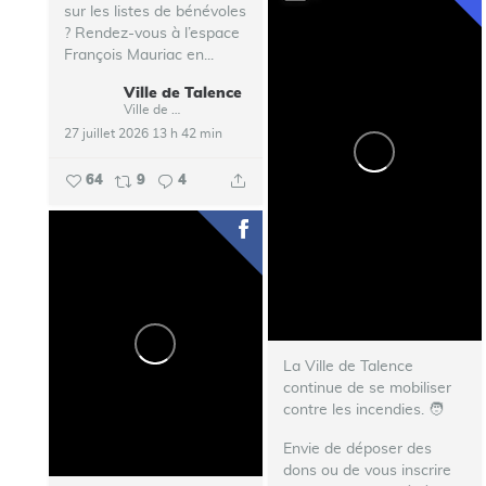
sur les listes de bénévoles
? Rendez-vous à l’espace
François Mauriac en...
Ville de Talence
Ville de Talence
27 juillet 2026 13 h 42 min
64
9
4
La Ville de Talence
continue de se mobiliser
contre les incendies. ‍🧑‍
Envie de déposer des
dons ou de vous inscrire