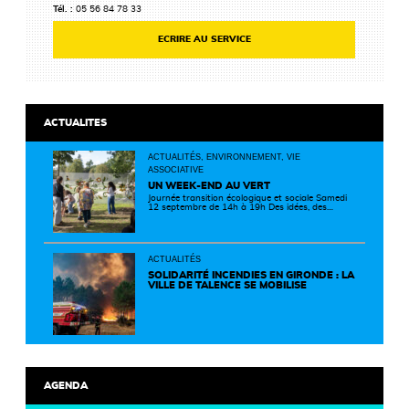
Tél. :
05 56 84 78 33
ECRIRE AU SERVICE
ACTUALITES
ACTUALITÉS, ENVIRONNEMENT, VIE
ASSOCIATIVE
UN WEEK-END AU VERT
Journée transition écologique et sociale Samedi
12 septembre de 14h à 19h Des idées, des
solutions et des rencontres pour passer à
l'action ! Cette journée réunit de nombreux
partenaires autour d'initiatives concrètes pour
un territoire plus durable et solidaire.
ACTUALITÉS
SOLIDARITÉ INCENDIES EN GIRONDE : LA
VILLE DE TALENCE SE MOBILISE
AGENDA