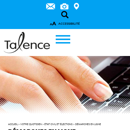
A
ACCESSIBILITÉ
A
ACCUEIL
>
VOTRE QUOTIDIEN
>
ÉTAT CIVIL ET ÉLECTIONS
>
DÉMARCHES EN LIGNE