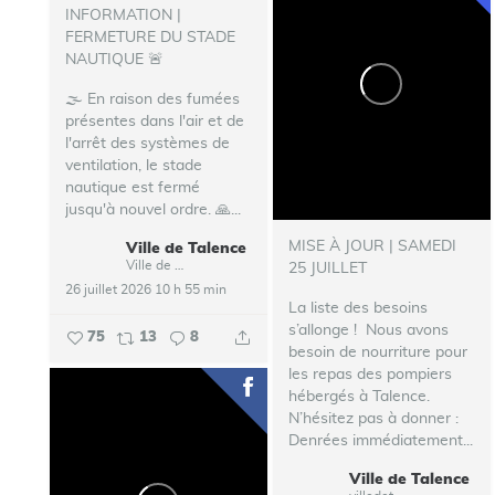
INFORMATION |
FERMETURE DU STADE
NAUTIQUE 🚨
🌫️ En raison des fumées
présentes dans l'air et de
l'arrêt des systèmes de
ventilation, le stade
nautique est fermé
jusqu'à nouvel ordre.
🙏...
MISE À JOUR | SAMEDI
Ville de Talence
Ville de Talence
25 JUILLET
26 juillet 2026 10 h 55 min
La liste des besoins
s’allonge !
‍ Nous avons
75
13
8
besoin de nourriture pour
les repas des pompiers
hébergés à Talence.
N’hésitez pas à donner :
Denrées immédiatement...
Ville de Talence