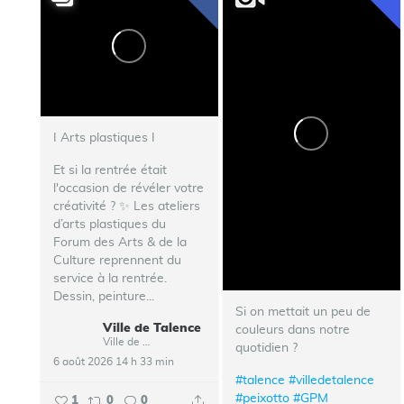
I Arts plastiques I
Et si la rentrée était
l'occasion de révéler votre
créativité ? ✨ Les ateliers
d’arts plastiques du
Forum des Arts & de la
Culture reprennent du
service à la rentrée.
Dessin, peinture...
Si on mettait un peu de
Ville de Talence
couleurs dans notre
Ville de Talence
quotidien ?
6 août 2026 14 h 33 min
#talence
#villedetalence
#peixotto
#GPM
1
0
0