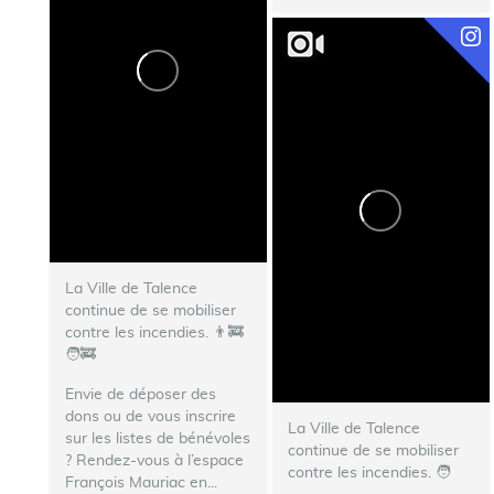
La Ville de Talence
continue de se mobiliser
contre les incendies. 👨‍🚒
🧑‍🚒
Envie de déposer des
dons ou de vous inscrire
La Ville de Talence
sur les listes de bénévoles
continue de se mobiliser
? Rendez-vous à l’espace
contre les incendies. ‍🧑‍
François Mauriac en...