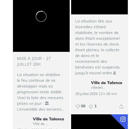
La situation liée aux
incendies s’étant
stabilisée, le nombre de
dons étant exceptionnel
et les réserves de stock
étant pleines, la collecte
de dons et le
MISE À JOUR - 27
recensement des
JUILLET 20H
bénévoles est suspendu
jusqu’à nouvel ordre.🫂
La situation se stabilise :
le feu continue de se
Ville de Talence
...
développer mais sa
villedetalence
progression reste stable.
28 juillet 2026 12 h 28 min
Voici la liste des mesures
prises ce jour :
🏛️
98
1
L’ensemble des services...
Ville de Talence
Ville de Talence