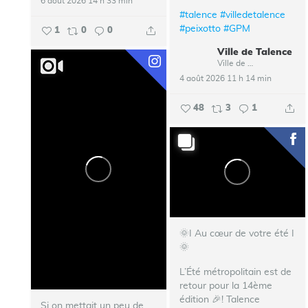
6 août 2026 14 h 33 min
#talence
#villedetalence
#peixotto
#GPM
1
0
0
Ville de Talence
Ville de Talence
4 août 2026 11 h 14 min
48
3
1
🌞I Au cœur de votre été I
🌞
L’Été métropolitain est de
retour pour la 14ème
édition 🎉!
Talence
Si on mettait un peu de