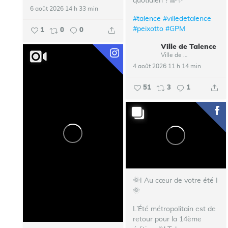
quotidien ? 🌈✨
6 août 2026 14 h 33 min
#talence
#villedetalence
#peixotto
#GPM
1
0
0
Ville de Talence
Ville de Talence
4 août 2026 11 h 14 min
51
3
1
🌞I Au cœur de votre été I
🌞
L’Été métropolitain est de
retour pour la 14ème