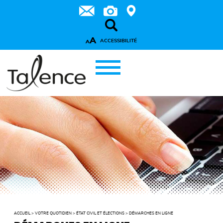
A
ACCESSIBILITÉ
A
ACCUEIL
>
VOTRE QUOTIDIEN
>
ÉTAT CIVIL ET ÉLECTIONS
>
DÉMARCHES EN LIGNE