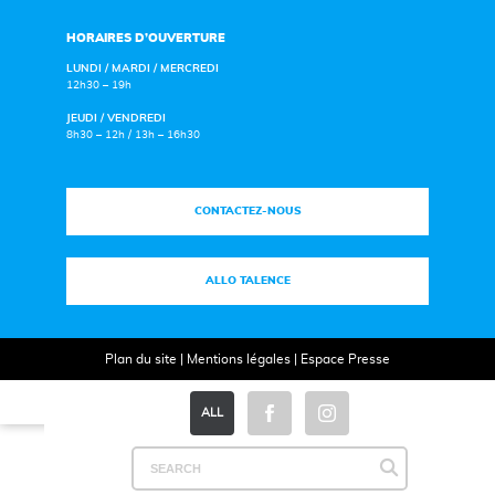
HORAIRES D’OUVERTURE
LUNDI / MARDI / MERCREDI
12h30 – 19h
JEUDI / VENDREDI
8h30 – 12h / 13h – 16h30
CONTACTEZ-NOUS
ALLO TALENCE
Plan du site
|
Mentions légales
|
Espace Presse
ALL