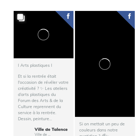
I Arts plastiques I
Et si la rentrée était
l'occasion de révéler votre
créativité ? ✨ Les ateliers
d’arts plastiques du
Forum des Arts & de la
Culture reprennent du
service à la rentrée.
Dessin, peinture...
Si on mettait un peu de
Ville de Talence
couleurs dans notre
Ville de Talence