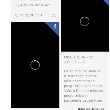
27 juillet 2026 20 h 02 min
33
9
1
MISE À JOUR - 27
JUILLET 20H
La situation se stabilise :
le feu continue de se
développer mais sa
progression reste stable.
Voici la liste des mesures
prises ce jour :
L’ensemble des services...
Ville de Talence