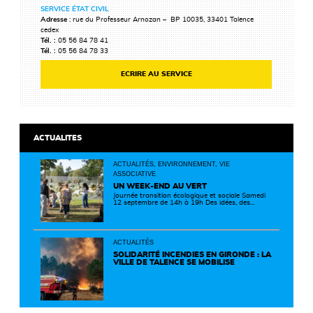
SERVICE ÉTAT CIVIL
Adresse
: rue du Professeur Arnozan – BP 10035, 33401 Talence
cedex
Tél. :
05 56 84 78 41
Tél. :
05 56 84 78 33
ECRIRE AU SERVICE
ACTUALITES
ACTUALITÉS, ENVIRONNEMENT, VIE
ASSOCIATIVE
UN WEEK-END AU VERT
Journée transition écologique et sociale Samedi
12 septembre de 14h à 19h Des idées, des
solutions et des rencontres pour passer à
l'action ! Cette journée réunit de nombreux
partenaires autour d'initiatives concrètes pour
un territoire plus durable et solidaire.
ACTUALITÉS
SOLIDARITÉ INCENDIES EN GIRONDE : LA
VILLE DE TALENCE SE MOBILISE