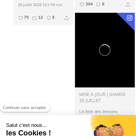
304
8
26 juillet 2026 10 h 55 min
75
13
8
MISE À JOUR | SAMEDI
25 JUILLET
La liste des besoins
s’allonge !
‍ Nous avons
besoin de nourriture pour
les repas des pompiers