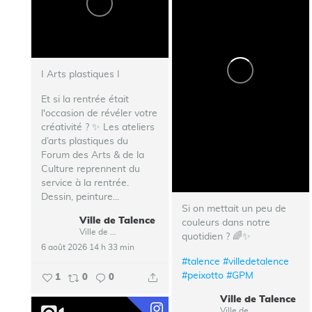
I Arts plastiques I
Et si la rentrée était
l'occasion de révéler votre
créativité ? ✨ Les ateliers
d’arts plastiques du
Forum des Arts & de la
Culture reprennent du
service à la rentrée.
Dessin, peinture...
Si on mettait un peu de
Ville de Talence
couleurs dans notre
Ville de Talence
quotidien ? 🌈✨
6 août 2026 14 h 33 min
#talence
#villedetalence
#peixotto
#GPM
1
0
0
Ville de Talence
Ville de Talence