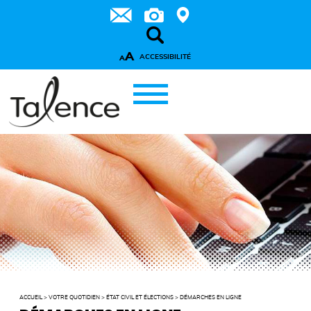
A
ACCESSIBILITÉ
A
ACCUEIL
>
VOTRE QUOTIDIEN
>
ÉTAT CIVIL ET ÉLECTIONS
>
DÉMARCHES EN LIGNE