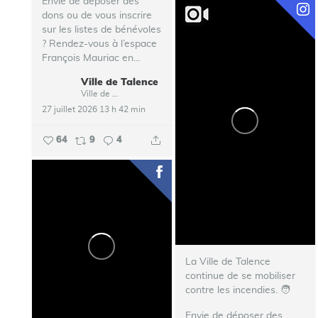
Envie de déposer des
dons ou de vous inscrire
sur les listes de bénévoles
? Rendez-vous à l’espace
François Mauriac en...
Ville de Talence
Ville de Talence
27 juillet 2026 13 h 42 min
64
9
4
La Ville de Talence
continue de se mobiliser
contre les incendies. ‍🧑‍
Envie de déposer des