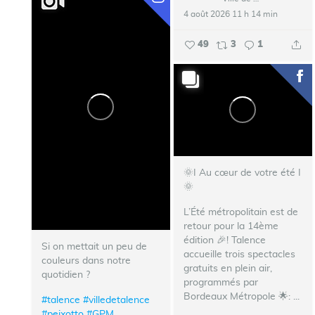
4 août 2026 11 h 14 min
49
3
1
🌞I Au cœur de votre été I
🌞
L’Été métropolitain est de
retour pour la 14ème
édition 🎉!
Talence
Si on mettait un peu de
accueille trois spectacles
couleurs dans notre
gratuits en plein air,
quotidien ?
programmés par
Bordeaux Métropole 🌟:
...
#talence
#villedetalence
#peixotto
#GPM