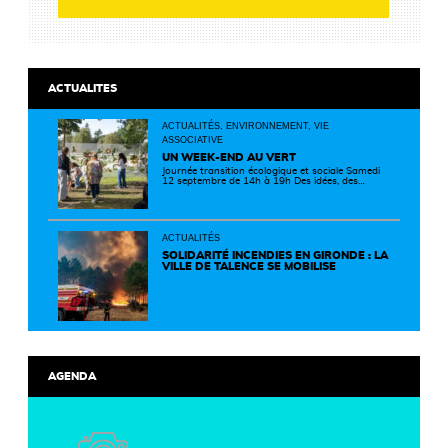
ACTUALITES
ACTUALITÉS, ENVIRONNEMENT, VIE
ASSOCIATIVE
UN WEEK-END AU VERT
Journée transition écologique et sociale Samedi
12 septembre de 14h à 19h Des idées, des
solutions et des rencontres pour passer à
l'action ! Cette journée réunit de nombreux
partenaires autour d'initiatives concrètes pour
un territoire plus durable et solidaire.
ACTUALITÉS
SOLIDARITÉ INCENDIES EN GIRONDE : LA
VILLE DE TALENCE SE MOBILISE
AGENDA