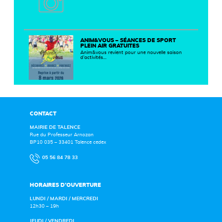
ANIM&VOUS – SÉANCES DE SPORT
PLEIN AIR GRATUITES
Anim&vous revient pour une nouvelle saison
d’activités…
CONTACT
MAIRIE DE TALENCE
Rue du Professeur Arnozan
BP10 035 – 33401 Talence cedex
05 56 84 78 33
HORAIRES D’OUVERTURE
LUNDI / MARDI / MERCREDI
12h30 – 19h
JEUDI / VENDREDI