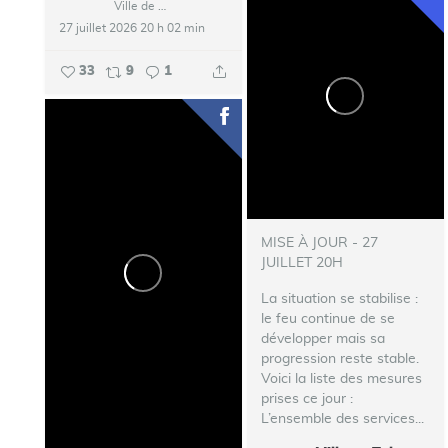
Ville de Talence
27 juillet 2026 20 h 02 min
33
9
1
MISE À JOUR - 27
JUILLET 20H
La situation se stabilise :
le feu continue de se
développer mais sa
progression reste stable.
Voici la liste des mesures
prises ce jour :
L’ensemble des services...