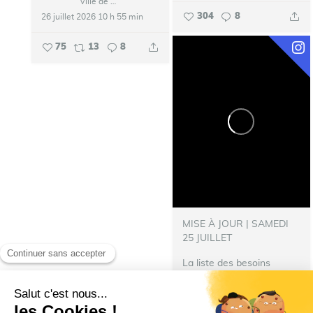
Ville de Talence
304
8
26 juillet 2026 10 h 55 min
75
13
8
MISE À JOUR | SAMEDI
25 JUILLET
La liste des besoins
s’allonge !
‍ Nous avons
besoin de nourriture pour
les repas des pompiers