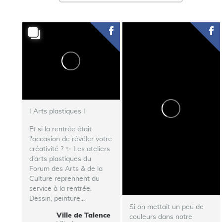
I Arts plastiques I
Et si la rentrée était
l'occasion de révéler votre
créativité ? ✨ Les ateliers
d’arts plastiques du
Forum des Arts & de la
Culture reprennent du
service à la rentrée.
Dessin, peinture...
Si on mettait un peu de
Ville de Talence
couleurs dans notre