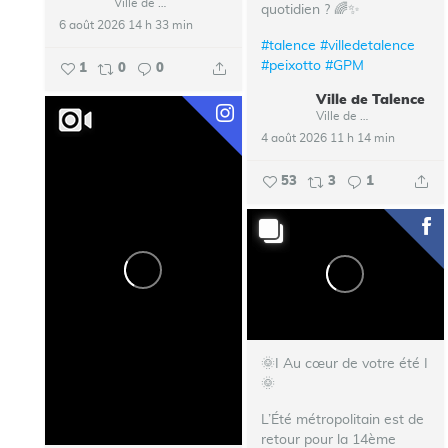
Ville de Talence
quotidien ? 🌈✨
6 août 2026 14 h 33 min
#talence
#villedetalence
#peixotto
#GPM
1
0
0
Ville de Talence
Ville de Talence
4 août 2026 11 h 14 min
53
3
1
🌞I Au cœur de votre été I
🌞
L’Été métropolitain est de
retour pour la 14ème