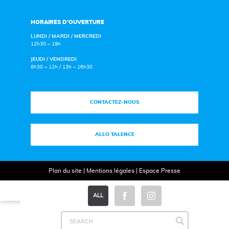
HORAIRES D’OUVERTURE
LUNDI / MARDI / MERCREDI
12h30 – 19h
JEUDI / VENDREDI
8h30 – 12h / 13h – 16h30
CONTACTEZ-NOUS
ALLO TALENCE
Plan du site
|
Mentions légales
|
Espace Presse
ALL