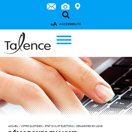
A
ACCESSIBILITÉ
A
ACCUEIL
>
VOTRE QUOTIDIEN
>
ÉTAT CIVIL ET ÉLECTIONS
>
DÉMARCHES EN LIGNE