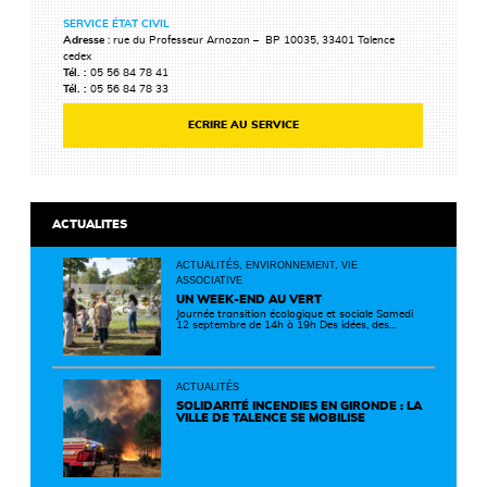
SERVICE ÉTAT CIVIL
Adresse
: rue du Professeur Arnozan – BP 10035, 33401 Talence
cedex
Tél. :
05 56 84 78 41
Tél. :
05 56 84 78 33
ECRIRE AU SERVICE
ACTUALITES
ACTUALITÉS, ENVIRONNEMENT, VIE
ASSOCIATIVE
UN WEEK-END AU VERT
Journée transition écologique et sociale Samedi
12 septembre de 14h à 19h Des idées, des
solutions et des rencontres pour passer à
l'action ! Cette journée réunit de nombreux
partenaires autour d'initiatives concrètes pour
un territoire plus durable et solidaire.
ACTUALITÉS
SOLIDARITÉ INCENDIES EN GIRONDE : LA
VILLE DE TALENCE SE MOBILISE