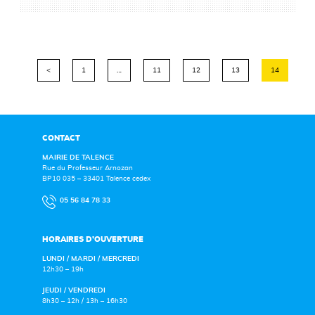
<
1
…
11
12
13
14
CONTACT
MAIRIE DE TALENCE
Rue du Professeur Arnozan
BP10 035 – 33401 Talence cedex
05 56 84 78 33
HORAIRES D’OUVERTURE
LUNDI / MARDI / MERCREDI
12h30 – 19h
JEUDI / VENDREDI
8h30 – 12h / 13h – 16h30