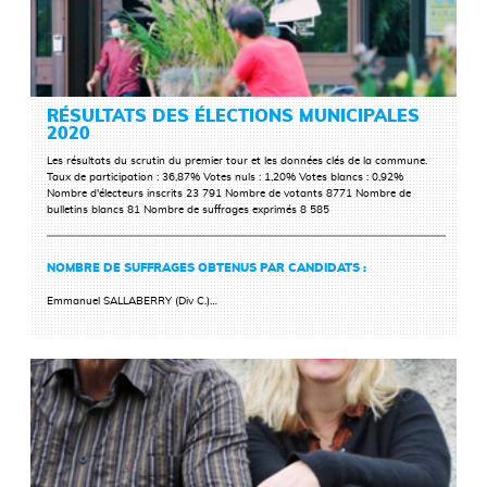
RÉSULTATS DES ÉLECTIONS MUNICIPALES
2020
Les résultats du scrutin du premier tour et les données clés de la commune.
Taux de participation :
36,87%
Votes nuls :
1,20%
Votes blancs :
0,92%
Nombre d'électeurs inscrits 23 791 Nombre de votants 8771 Nombre de
bulletins blancs 81 Nombre de suffrages exprimés 8 585
NOMBRE DE SUFFRAGES OBTENUS PAR CANDIDATS :
LIRE LA SUITE
Emmanuel SALLABERRY (
Div C.
)…