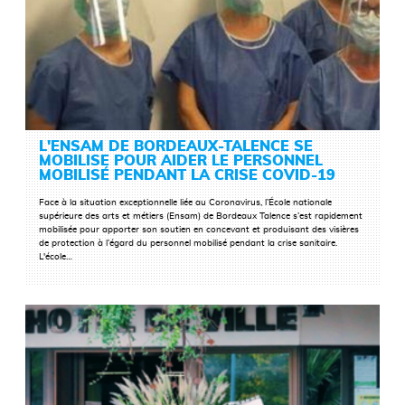
L'ENSAM DE BORDEAUX-TALENCE SE
MOBILISE POUR AIDER LE PERSONNEL
MOBILISÉ PENDANT LA CRISE COVID-19
Face à la situation exceptionnelle
liée au Coronavirus
, l’École nationale
supérieure des arts et métiers (
Ensam
) de Bordeaux Talence
s’est rapidement
mobilisée pour apporter son soutien en
concevant et produisant
d
es visières
LIRE LA SUITE
de protection à l’égard du personnel mobilisé
pendant
la
crise
sanitaire
.
L'école…