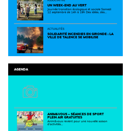
ASSOCIATIVE
UN WEEK-END AU VERT
Journée transition écologique et sociale Samedi
12 septembre de 14h à 19h Des idées, des
solutions et des rencontres pour passer à
l'action ! Cette journée réunit de nombreux
partenaires autour d'initiatives concrètes pour
un territoire plus durable et solidaire.
ACTUALITÉS
SOLIDARITÉ INCENDIES EN GIRONDE : LA
VILLE DE TALENCE SE MOBILISE
AGENDA
ANIM&VOUS – SÉANCES DE SPORT
PLEIN AIR GRATUITES
Anim&vous revient pour une nouvelle saison
d’activités…