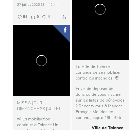
27 juillet 2026 13 h 42 min
64
9
4
La Ville de Talence
continue de se mobiliser
contre les incendies. ‍🧑‍
Envie de déposer des
dons ou de vous inscrire
sur les listes de bénévoles
MISE À JOUR I
? Rendez-vous à l’espace
DIMANCHE 26 JUILLET
François Mauriac en
continu jusqu’à 19h.
Retr...
📢 La mobilisation
continue à Talence
Un
Ville de Talence