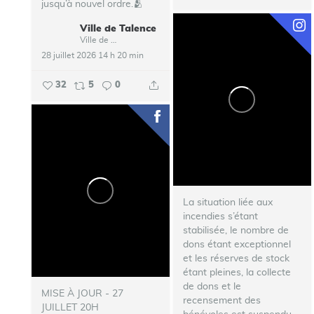
jusqu’à nouvel ordre.🫂
Ville de Talence
...
Ville de Talence
28 juillet 2026 14 h 20 min
32
5
0
La situation liée aux
incendies s’étant
stabilisée, le nombre de
dons étant exceptionnel
et les réserves de stock
étant pleines, la collecte
de dons et le
MISE À JOUR - 27
recensement des
JUILLET 20H