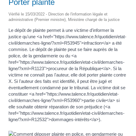
Porter plainte
Vérifié le 15/03/2022 - Direction de l'information légale et
administrative (Premier ministre), Ministère chargé de la justice
Le dépôt de plainte permet à une victime d'informer la
justice qu'une <a href="https://www.talence.fr/quotidien/etat-
civil/demarches-ligne/?xml=R53945">infraction</a> a été
commise. Le dépôt de plainte peut se faire auprès de la
police, de la gendarmerie ou du <a
href="https://www.talence.fr/quotidien/etat-civil/demarches-
ligne/?xml=R1123">procureur de la République</a>. Si la
victime ne connaît pas l'auteur, elle doit porter plainte contre
X. Si l'auteur des faits est identifié, il peut être jugé et
éventuellement condamné par le tribunal. La victime doit se
constituer <a href="https://www.talence.fr/quotidien/etat-
civil/demarches-ligne/?xml=R53960">partie civile</a> si
elle souhaite obtenir réparation de son préjudice (<a
href="https://www.talence.fr/quotidien/etat-civil/demarches-
ligne/?xml=R12532">dommages-intérêts</a>).