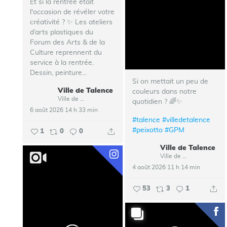
Et si la rentrée était
l'occasion de révéler votre
créativité ? ✨ Les ateliers
d’arts plastiques du
Forum des Arts & de la
Culture reprennent du
service à la rentrée.
Dessin, peinture...
Si on mettait un peu de
Ville de Talence
couleurs dans notre
Ville de Talence
quotidien ? 🌈✨
6 août 2026 14 h 33 min
#talence
#villedetalence
#peixotto
#GPM
1
0
0
Ville de Talence
Ville de Talence
4 août 2026 11 h 14 min
53
3
1