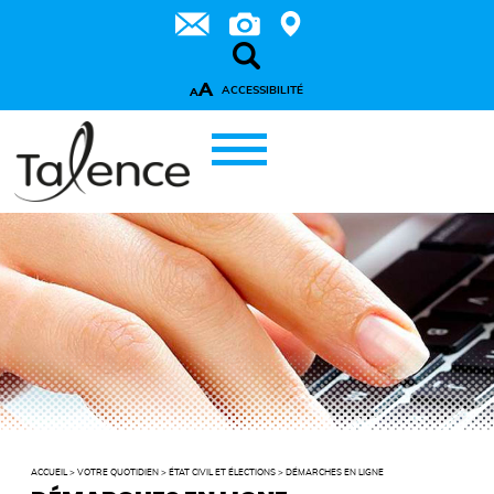
A
ACCESSIBILITÉ
A
ACCUEIL
>
VOTRE QUOTIDIEN
>
ÉTAT CIVIL ET ÉLECTIONS
>
DÉMARCHES EN LIGNE