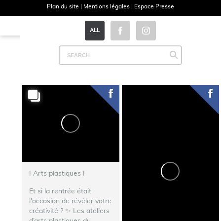
Plan du site
|
Mentions légales
|
Espace Presse
ALL
I Arts plastiques I
Et si la rentrée était
l'occasion de révéler votre
créativité ? ✨ Les ateliers