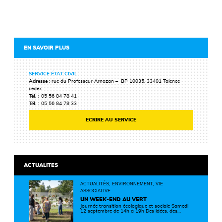
EN SAVOIR PLUS
SERVICE ÉTAT CIVIL
Adresse
: rue du Professeur Arnozan – BP 10035, 33401 Talence
cedex
Tél. :
05 56 84 78 41
Tél. :
05 56 84 78 33
ECRIRE AU SERVICE
ACTUALITES
ACTUALITÉS, ENVIRONNEMENT, VIE
ASSOCIATIVE
UN WEEK-END AU VERT
Journée transition écologique et sociale Samedi
12 septembre de 14h à 19h Des idées, des
solutions et des rencontres pour passer à
l'action ! Cette journée réunit de nombreux