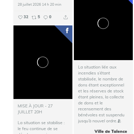
28 juillet 2026 14 h 20 min
32
5
0
La situation liée aux
incendies s’étant
stabilisée, le nombre de
dons étant exceptionnel
et les réserves de stock
étant pleines, la collecte
de dons et le
MISE À JOUR - 27
recensement des
JUILLET 20H
bénévoles est suspendu
jusqu’à nouvel ordre.🫂
La situation se stabilise :
le feu continue de se
Ville de Talence
...