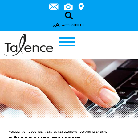
A
ACCESSIBILITÉ
A
ACCUEIL
>
VOTRE QUOTIDIEN
>
ÉTAT CIVIL ET ÉLECTIONS
>
DÉMARCHES EN LIGNE