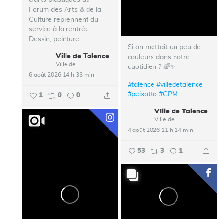
d’arts plastiques du
Forum des Arts & de la
Culture reprennent du
service à la rentrée.
Dessin, peinture...
Si on mettait un peu de
Ville de Talence
couleurs dans notre
Ville de Talence
quotidien ? 🌈✨
6 août 2026 14 h 33 min
#talence
#villedetalence
#peixotto
#GPM
1
0
0
Ville de Talence
Ville de Talence
4 août 2026 11 h 14 min
53
3
1