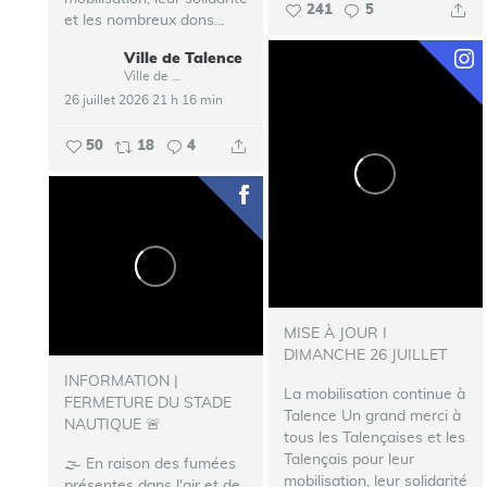
241
5
et les nombreux dons...
Ville de Talence
Ville de Talence
26 juillet 2026 21 h 16 min
50
18
4
MISE À JOUR I
DIMANCHE 26 JUILLET
INFORMATION |
La mobilisation continue à
FERMETURE DU STADE
Talence
Un grand merci à
NAUTIQUE 🚨
tous les Talençaises et les
Talençais pour leur
🌫️ En raison des fumées
mobilisation, leur solidarité
présentes dans l'air et de