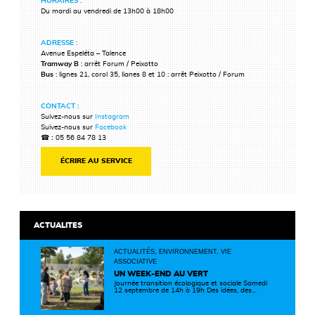
HORAIRES :
Du mardi au vendredi de 13h00 à 18h00
ADRESSE :
Avenue Espeléta – Talence
Tramway B
: arrêt Forum / Peixotto
Bus
: lignes 21, corol 35, lianes 8 et 10 : arrêt Peixotto / Forum
CONTACT :
Suivez-nous sur
Instagram
Suivez-nous sur
Facebook
☎ :
05 56 84 78 13
ÉCRIRE AU SERVICE
ACTUALITES
ACTUALITÉS, ENVIRONNEMENT, VIE
ASSOCIATIVE
UN WEEK-END AU VERT
Journée transition écologique et sociale Samedi
12 septembre de 14h à 19h Des idées, des
solutions et des rencontres pour passer à
l'action ! Cette journée réunit de nombreux
partenaires autour d'initiatives concrètes pour