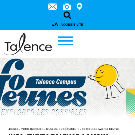
A
ACCESSIBILITÉ
A
ACCUEIL
>
VOTRE QUOTIDIEN
>
JEUNESSE & VIE ÉTUDIANTE
>
INFO JEUNES TALENCE CAMPUS