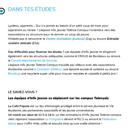
DANS TES ÉTUDES
Lycéens, apprentis… Qui n’a jamais eu besoin d’un petit coup de main pour
apprendre ou réviser ? L’espace Info Jeunes Talence Campus t’orientera vers des
associations ou structure pour te donner un coup de pouce.
N’hésite pas à rencontrer le
Centre Animation Jeunesse
(Caj) ou encore
Entraide
scolaire amicale
(ESA).
Des difficultés pour financer tes études ?
Les équipes d’Info Jeunes te dirigeront
également vers les structures adéquates, comme le CROUS de Bordeaux ou encore
le
Conseil départemental de Gironde
.
L’espace Info Jeunes Talence Campus travaille par ailleurs avec des associations
étudiantes comme
le Comptoir d’Aliénor
, une épicerie sociale et solidaire ou encore
Eturécup
une recyclerie super utile pour trouver meubles et vaisselle à petits prix !
LE SAVIEZ-VOUS ?
Les équipes d’Info Jeunes se déplacent sur les campus Talençais
Le Café Papote
est un lieu d’échanges privilégié entre le service Jeunesse et Vie
étudiante, ses partenaires associatifs et les jeunes universitaires.
Un mardi sur deux de 11 h à 14 h,
un des animateurs d’Info Jeunes Talence campus
vient rejoindre l’association
La Fringalerie
devant le RU 2 ou encore la
Fédération
Atena
pour t’offrir thés, cafés et biscuits ainsi qu’une oreille attentive !