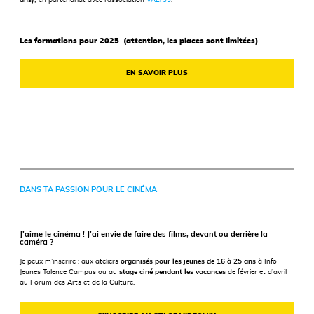
ans),
en partenariat avec l’association
VALT33
.
Les formations pour 2025 (attention, les places sont limitées)
EN SAVOIR PLUS
DANS TA PASSION POUR LE CINÉMA
J’aime le cinéma ! J’ai envie de faire des films, devant ou derrière la
caméra ?
Je peux m’inscrire : aux ateliers
organisés pour le
s jeunes de 16 à 25 ans
à Info
Jeunes Talence Campus ou au
stage ciné pendant les vacances
de février et d’avril
au Forum des Arts et de la Culture.