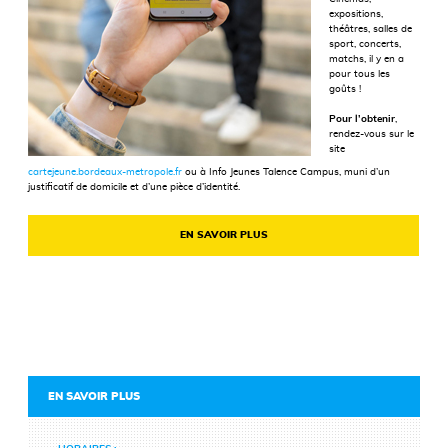
expositions,
théâtres, salles de
sport, concerts,
matchs, il y en a
pour tous les
goûts !
Pour l’obtenir
,
rendez-vous sur le
site
cartejeune.bordeaux-metropole.fr
ou à Info Jeunes Talence Campus, muni d’un
justificatif de domicile et d’une pièce d’identité.
EN SAVOIR PLUS
EN SAVOIR PLUS