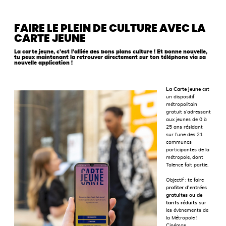
FAIRE LE PLEIN DE CULTURE AVEC LA
CARTE JEUNE
La carte jeune, c’est l’alliée des bons plans culture ! Et bonne nouvelle,
tu peux maintenant la retrouver directement sur ton téléphone via sa
nouvelle application !
La Carte jeune
est
un dispositif
métropolitain
gratuit s’adressant
aux jeunes de 0 à
25 ans résidant
sur l’une des 21
communes
participantes de la
métropole, dont
Talence fait partie.
Objectif : te faire
p
rofiter d’entrées
gratuites ou de
tarifs réduits
sur
les évènements de
la Métropole !
Cinémas,