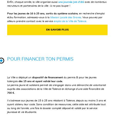
Enfin, chaque année, la ville organise aussi
une journée Job d’été
avec de nombreux
recruteurs et partenaires de la ville : à ne pas louper !
Pour les jeunes de 16 à 25 ans, sortis du système scolaire,
en recherche d’emploi
et/ou formation, adressez-vous à la
Mission Locale des Graves
. Vous pouvez par
ailleurs prendre contact avec le service
emploi de la Ville de Talence.
EN SAVOIR PLUS
POUR FINANCER TON PERMIS
La Ville a déployé un
dispositif de financement
du permis B pour les jeunes
talençais
dès 15 ans et ayant validé leur code.
Le permis jeune et solidaire permet de s’engager dans une démarche de volontariat
auprès des associations de la Ville de Talence en échange d’une aide financière de
700 €.
Il s’adresse aux jeunes de 15 à 25 ans résidant à Talence, depuis au moins 3 ans et
ayant obtenu leur code. Sans condition de ressources, cette aide est attribuée tout
au long de l’année, une fois le dossier complet déposé et validé par le service
jeunesse et vie étudiante.