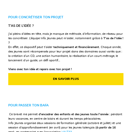
POUR CONCRÉTISER TON PROJET
T’AS DE L’IDÉE ?
J’ai pleins d’idées en tête, mais je manque de méthode, d’information, de réseau pour
les concrétiser. L’équipe Info Jeunes peut m’aider, notamment grâce à
T’as de l’idée !
?
En effet, ce dispositif peut t’aider
techniquement et financièrement.
Chaque année,
des jeunes sont récompensés pour leur projet dans des domaines aussi variés que :
la création d’un CD, une action humanitaire, la réalisation d’un court-métrage, le
lancement d’un guide, un défi sportif…
Viens avec ton idée et repars avec ton projet !
EN SAVOIR PLUS
POUR PASSER TON BAFA
Ce brevet me permet
d’encadrer des enfants et des jeunes toute l’année
: pendant
leurs vacances, en centre de loisirs et durant les temps périscolaires.
Info Jeunes organise deux sessions de formation générale (octobre et juillet) et une
session d’approfondissement (en avril) pour les jeunes talençais
(à partir de 16