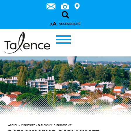
A
ACCESSIBILITÉ
A
ACCUEIL
>
JE PARTICIPE
>
PARLONS VILLE, PARLONS VIE