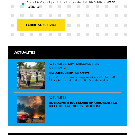
Accueil téléphonique du lundi au vendredi de 9h à 18h au 05 56
84 34 84
ÉCRIRE AU SERVICE
ACTUALITES
ACTUALITÉS, ENVIRONNEMENT, VIE
ASSOCIATIVE
UN WEEK-END AU VERT
Journée transition écologique et sociale Samedi
12 septembre de 14h à 19h Des idées, des
solutions et des rencontres pour passer à
l'action ! Cette journée réunit de nombreux
partenaires autour d'initiatives concrètes pour
un territoire plus durable et solidaire.
ACTUALITÉS
SOLIDARITÉ INCENDIES EN GIRONDE : LA
VILLE DE TALENCE SE MOBILISE