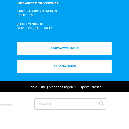
HORAIRES D’OUVERTURE
LUNDI / MARDI / MERCREDI
12h30 – 19h
JEUDI / VENDREDI
8h30 – 12h / 13h – 16h30
CONTACTEZ-NOUS
ALLO TALENCE
Plan du site
|
Mentions légales
|
Espace Presse